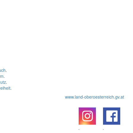
uch
.
um
.
utz
.
eiheit
.
www.land-oberoesterreich.gv.at
.
.