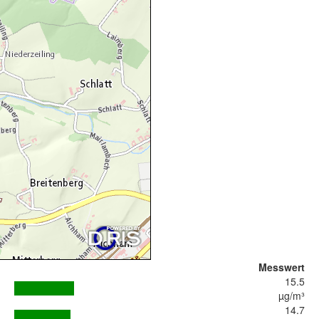
Messwert
15.5
µg/m³
14.7