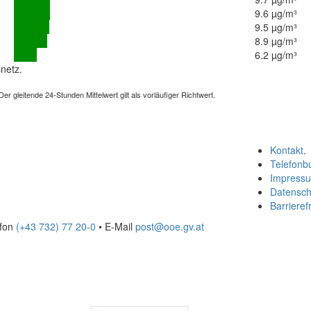
9.6 µg/m³
9.5 µg/m³
8.9 µg/m³
6.2 µg/m³
netz.
 gleitende 24-Stunden Mittelwert gilt als vorläufiger Richtwert.
Kontakt
.
Telefonb
Impress
Datensch
Barrierefr
efon
(+43 732) 77 20-0
• E-Mail
post@ooe.gv.at