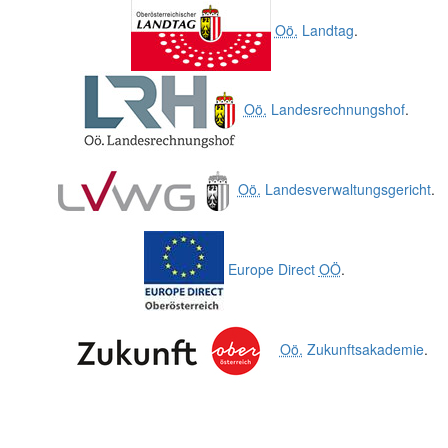
Oö.
Landtag
.
Oö.
Landesrechnungshof
.
Oö.
Landesverwaltungsgericht
.
Europe Direct
OÖ
.
Oö.
Zukunftsakademie
.