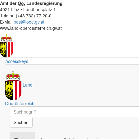
Amt der
Oö.
Landesregierung
4021 Linz • Landhausplatz 1
Telefon (+43 732) 77 20-0
E-Mail
post@ooe.gv.at
www.land-oberoesterreich.gv.at
Accesskeys
Land
Oberösterreich
Schnellsuche
Schnellsuche
Suchen