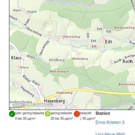
Quellen:
DORIS
,
basemap.at
Station
sehr gering belastet
gering belastet
belastet
0 bis 35 µg/m³
35 bis 50 µg/m³
> 50 µg/m³
Enns-Kristein 3
Linz-Neue Welt