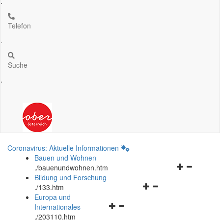
.
Telefon
.
Suche
.
Coronavirus: Aktuelle Informationen
Bauen und Wohnen
Navigationsm
.
/bauenundwohnen.htm
öffnen
Bildung und Forschung
Navigationsmenü
und
.
/133.htm
öffnen
schließen
Europa und
Navigationsmenü
und
Internationales
öffnen
schließen
.
/203110.htm