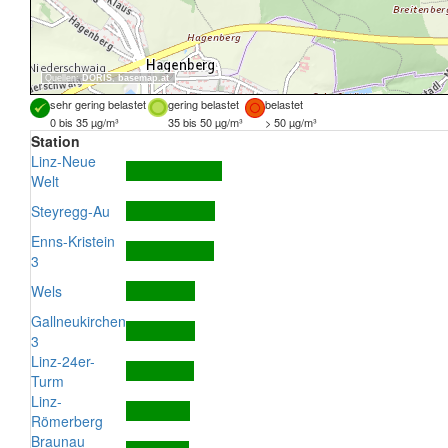
Quellen:
DORIS
,
basemap.at
sehr gering belastet
gering belastet
belastet
0 bis 35 µg/m³
35 bis 50 µg/m³
> 50 µg/m³
Station
Linz-Neue
Welt
Steyregg-Au
Enns-Kristein
3
Wels
Gallneukirchen
3
Linz-24er-
Turm
Linz-
Römerberg
Braunau