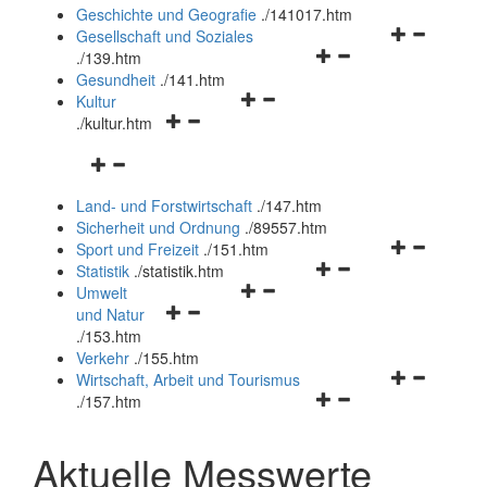
und
Geschichte und Geografie
.
/141017.htm
schließen
Navigationsm
Gesellschaft und Soziales
Navigationsmenü
öffnen
.
/139.htm
öffnen
und
Gesundheit
.
/141.htm
Navigationsmenü
und
schließen
Kultur
Navigationsmenü
öffnen
schließen
.
/kultur.htm
öffnen
und
Navigationsmenü
und
schließen
öffnen
schließen
Land- und Forstwirtschaft
.
/147.htm
und
Sicherheit und Ordnung
.
/89557.htm
schließen
Navigationsm
Sport und Freizeit
.
/151.htm
Navigationsmenü
öffnen
Statistik
.
/statistik.htm
Navigationsmenü
öffnen
und
Umwelt
Navigationsmenü
öffnen
und
schließen
und Natur
öffnen
und
schließen
.
/153.htm
und
schließen
Verkehr
.
/155.htm
schließen
Navigationsm
Wirtschaft, Arbeit und Tourismus
Navigationsmenü
öffnen
.
/157.htm
öffnen
und
und
schließen
Aktuelle Messwerte
schließen