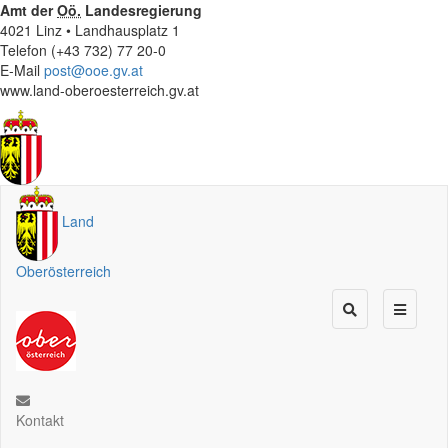
Amt der
Oö.
Landesregierung
4021 Linz • Landhausplatz 1
Telefon (+43 732) 77 20-0
E-Mail
post@ooe.gv.at
www.land-oberoesterreich.gv.at
Land
Oberösterreich
Kontakt