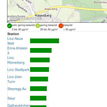
Quellen:
DORIS
,
basemap.at
sehr gering belastet
gering belastet
belastet
0 bis 35 µg/m³
35 bis 50 µg/m³
> 50 µg/m³
Station
Linz-Neue
Welt
Enns-Kristein
3
Linz-
Römerberg
Linz-Stadtpark
Linz-24er-
Turm
Steyregg-Au
Steyr
Gallneukirchen