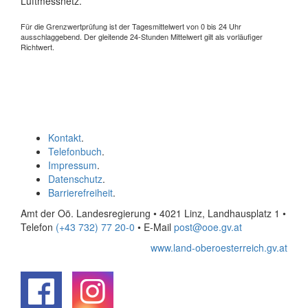
Luftmessnetz.
Für die Grenzwertprüfung ist der Tagesmittelwert von 0 bis 24 Uhr
ausschlaggebend. Der gleitende 24-Stunden Mittelwert gilt als vorläufiger
Richtwert.
Kontakt
.
Telefonbuch
.
Impressum
.
Datenschutz
.
Barrierefreiheit
.
Amt der Oö. Landesregierung • 4021 Linz, Landhausplatz 1
•
Telefon
(+43 732) 77 20-0
• E-Mail
post@ooe.gv.at
www.land-oberoesterreich.gv.at