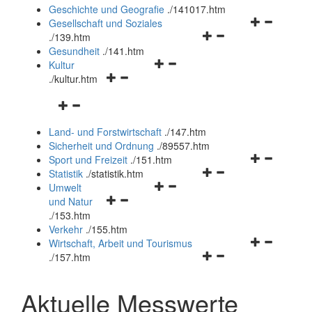
und
Geschichte und Geografie
.
/141017.htm
schließen
Navigationsm
Gesellschaft und Soziales
Navigationsmenü
öffnen
.
/139.htm
öffnen
und
Gesundheit
.
/141.htm
Navigationsmenü
und
schließen
Kultur
Navigationsmenü
öffnen
schließen
.
/kultur.htm
öffnen
und
Navigationsmenü
und
schließen
öffnen
schließen
Land- und Forstwirtschaft
.
/147.htm
und
Sicherheit und Ordnung
.
/89557.htm
schließen
Navigationsm
Sport und Freizeit
.
/151.htm
Navigationsmenü
öffnen
Statistik
.
/statistik.htm
Navigationsmenü
öffnen
und
Umwelt
Navigationsmenü
öffnen
und
schließen
und Natur
öffnen
und
schließen
.
/153.htm
und
schließen
Verkehr
.
/155.htm
schließen
Navigationsm
Wirtschaft, Arbeit und Tourismus
Navigationsmenü
öffnen
.
/157.htm
öffnen
und
und
schließen
Aktuelle Messwerte
schließen