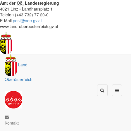
Amt der
Oö.
Landesregierung
4021 Linz • Landhausplatz 1
Telefon (+43 732) 77 20-0
E-Mail
post@ooe.gv.at
www.land-oberoesterreich.gv.at
Land
Oberösterreich
Kontakt