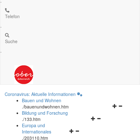
.
Telefon
.
Suche
.
Coronavirus: Aktuelle Informationen
Bauen und Wohnen
Navigationsm
.
/bauenundwohnen.htm
öffnen
Bildung und Forschung
Navigationsmenü
und
.
/133.htm
öffnen
schließen
Europa und
Navigationsmenü
und
Internationales
öffnen
schließen
.
/203110.htm