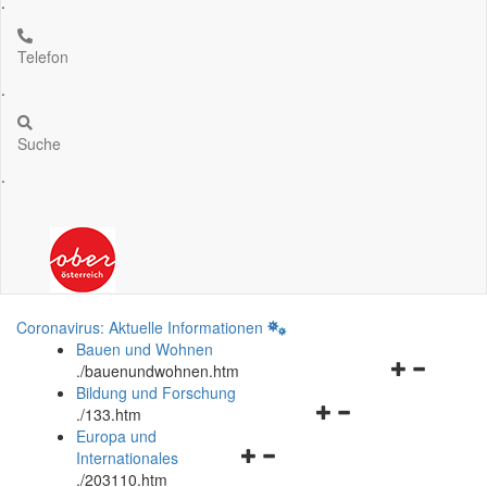
.
Telefon
.
Suche
.
Coronavirus: Aktuelle Informationen
Bauen und Wohnen
Navigationsm
.
/bauenundwohnen.htm
öffnen
Bildung und Forschung
Navigationsmenü
und
.
/133.htm
öffnen
schließen
Europa und
Navigationsmenü
und
Internationales
öffnen
schließen
.
/203110.htm