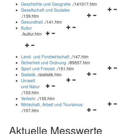
und
Geschichte und Geografie
.
/141017.htm
schließen
Navigationsm
Gesellschaft und Soziales
Navigationsmenü
öffnen
.
/139.htm
öffnen
und
Gesundheit
.
/141.htm
Navigationsmenü
und
schließen
Kultur
Navigationsmenü
öffnen
schließen
.
/kultur.htm
öffnen
und
Navigationsmenü
und
schließen
öffnen
schließen
Land- und Forstwirtschaft
.
/147.htm
und
Sicherheit und Ordnung
.
/89557.htm
schließen
Navigationsm
Sport und Freizeit
.
/151.htm
Navigationsmenü
öffnen
Statistik
.
/statistik.htm
Navigationsmenü
öffnen
und
Umwelt
Navigationsmenü
öffnen
und
schließen
und Natur
öffnen
und
schließen
.
/153.htm
und
schließen
Verkehr
.
/155.htm
schließen
Navigationsm
Wirtschaft, Arbeit und Tourismus
Navigationsmenü
öffnen
.
/157.htm
öffnen
und
und
schließen
Aktuelle Messwerte
schließen