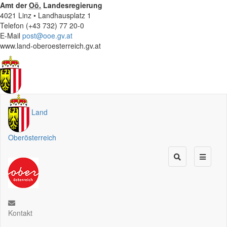
Amt der
Oö.
Landesregierung
4021 Linz • Landhausplatz 1
Telefon (+43 732) 77 20-0
E-Mail
post@ooe.gv.at
www.land-oberoesterreich.gv.at
Land
Oberösterreich
Kontakt