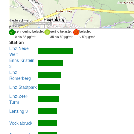
Quellen:
DORIS
,
basemap.at
sehr gering belastet
gering belastet
belastet
0 bis 35 µg/m³
35 bis 50 µg/m³
> 50 µg/m³
Station
Linz-Neue
Welt
Enns-Kristein
3
Linz-
Römerberg
Linz-Stadtpark
Linz-24er-
Turm
Lenzing 3
Vöcklabruck