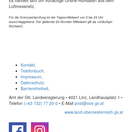
Es handelt sich um vorläufige Online-Rohdaten aus dem
Luftmessnetz.
Für die Grenzwertprüfung ist der Tagesmittelwert von 0 bis 24 Uhr
ausschlaggebend. Der gleitende 24-Stunden Mittelwert gilt als vorläufiger
Richtwert.
Kontakt
.
Telefonbuch
.
Impressum
.
Datenschutz
.
Barrierefreiheit
.
Amt der Oö. Landesregierung • 4021 Linz, Landhausplatz 1
•
Telefon
(+43 732) 77 20-0
• E-Mail
post@ooe.gv.at
www.land-oberoesterreich.gv.at