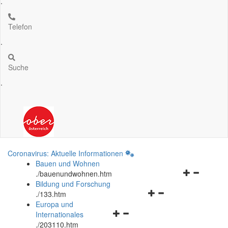
.
Telefon
.
Suche
.
Coronavirus: Aktuelle Informationen
Bauen und Wohnen
Navigationsm
.
/bauenundwohnen.htm
öffnen
Bildung und Forschung
Navigationsmenü
und
.
/133.htm
öffnen
schließen
Europa und
Navigationsmenü
und
Internationales
öffnen
schließen
.
/203110.htm