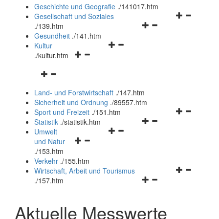
und
Geschichte und Geografie
.
/141017.htm
schließen
Navigationsm
Gesellschaft und Soziales
Navigationsmenü
öffnen
.
/139.htm
öffnen
und
Gesundheit
.
/141.htm
Navigationsmenü
und
schließen
Kultur
Navigationsmenü
öffnen
schließen
.
/kultur.htm
öffnen
und
Navigationsmenü
und
schließen
öffnen
schließen
Land- und Forstwirtschaft
.
/147.htm
und
Sicherheit und Ordnung
.
/89557.htm
schließen
Navigationsm
Sport und Freizeit
.
/151.htm
Navigationsmenü
öffnen
Statistik
.
/statistik.htm
Navigationsmenü
öffnen
und
Umwelt
Navigationsmenü
öffnen
und
schließen
und Natur
öffnen
und
schließen
.
/153.htm
und
schließen
Verkehr
.
/155.htm
schließen
Navigationsm
Wirtschaft, Arbeit und Tourismus
Navigationsmenü
öffnen
.
/157.htm
öffnen
und
und
schließen
Aktuelle Messwerte
schließen