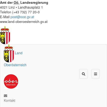
Amt der
Oö.
Landesregierung
4021 Linz • Landhausplatz 1
Telefon (+43 732) 77 20-0
E-Mail
post@ooe.gv.at
www.land-oberoesterreich.gv.at
Land
Oberösterreich
Kontakt