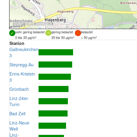
Quellen:
DORIS
,
basemap.at
sehr gering belastet
gering belastet
belastet
0 bis 35 µg/m³
35 bis 50 µg/m³
> 50 µg/m³
Station
Gallneukirchen
3
Steyregg-Au
Enns-Kristein
3
Grünbach
Linz-24er-
Turm
Bad Zell
Linz-Neue
Welt
Linz-