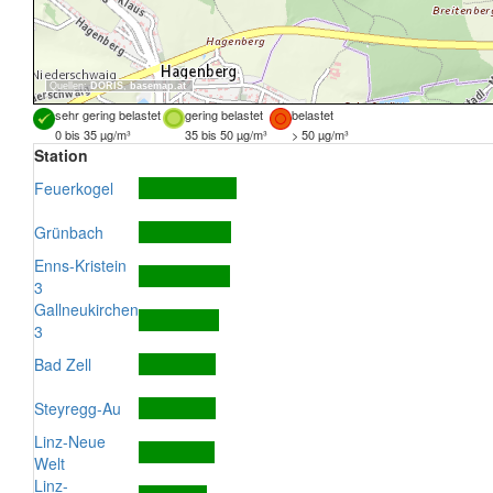
Quellen:
DORIS
,
basemap.at
sehr gering belastet
gering belastet
belastet
0 bis 35 µg/m³
35 bis 50 µg/m³
> 50 µg/m³
Station
Feuerkogel
Grünbach
Enns-Kristein
3
Gallneukirchen
3
Bad Zell
Steyregg-Au
Linz-Neue
Welt
Linz-