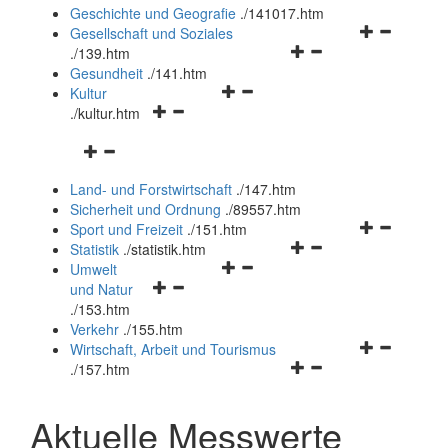
und
Geschichte und Geografie
.
/141017.htm
schließen
Navigationsm
Gesellschaft und Soziales
Navigationsmenü
öffnen
.
/139.htm
öffnen
und
Gesundheit
.
/141.htm
Navigationsmenü
und
schließen
Kultur
Navigationsmenü
öffnen
schließen
.
/kultur.htm
öffnen
und
Navigationsmenü
und
schließen
öffnen
schließen
Land- und Forstwirtschaft
.
/147.htm
und
Sicherheit und Ordnung
.
/89557.htm
schließen
Navigationsm
Sport und Freizeit
.
/151.htm
Navigationsmenü
öffnen
Statistik
.
/statistik.htm
Navigationsmenü
öffnen
und
Umwelt
Navigationsmenü
öffnen
und
schließen
und Natur
öffnen
und
schließen
.
/153.htm
und
schließen
Verkehr
.
/155.htm
schließen
Navigationsm
Wirtschaft, Arbeit und Tourismus
Navigationsmenü
öffnen
.
/157.htm
öffnen
und
und
schließen
Aktuelle Messwerte
schließen