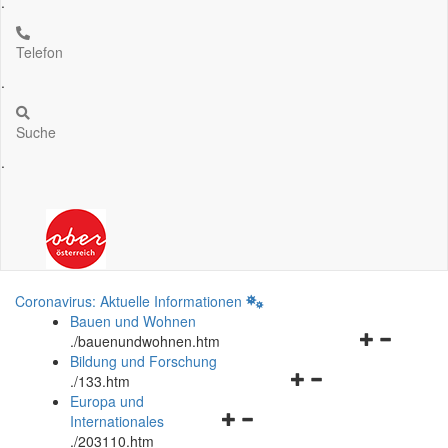
.
Telefon
.
Suche
.
Coronavirus: Aktuelle Informationen
Bauen und Wohnen
Navigationsm
.
/bauenundwohnen.htm
öffnen
Bildung und Forschung
Navigationsmenü
und
.
/133.htm
öffnen
schließen
Europa und
Navigationsmenü
und
Internationales
öffnen
schließen
.
/203110.htm