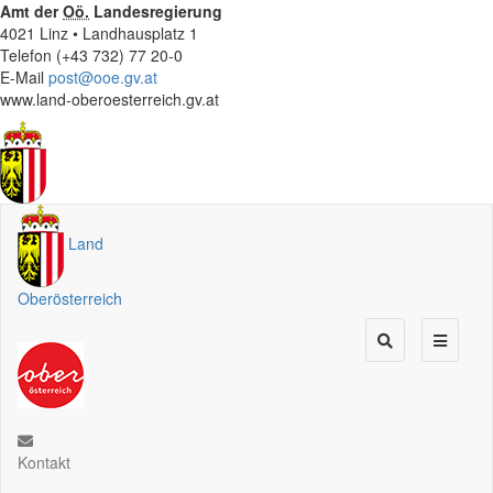
Amt der
Oö.
Landesregierung
4021 Linz • Landhausplatz 1
Telefon (+43 732) 77 20-0
E-Mail
post@ooe.gv.at
www.land-oberoesterreich.gv.at
Land
Oberösterreich
Kontakt