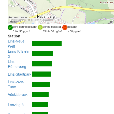
Quellen:
DORIS
,
basemap.at
sehr gering belastet
gering belastet
belastet
0 bis 35 µg/m³
35 bis 50 µg/m³
> 50 µg/m³
Station
Linz-Neue
Welt
Enns-Kristein
3
Linz-
Römerberg
Linz-Stadtpark
Linz-24er-
Turm
Vöcklabruck
Lenzing 3