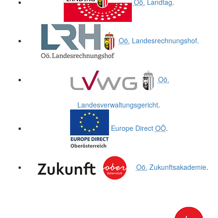
Oö.
Landtag
.
Oö.
Landesrechnungshof
.
Oö.
Landesverwaltungsgericht
.
Europe Direct
OÖ
.
Oö.
Zukunftsakademie
.