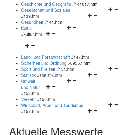
und
Geschichte und Geografie
.
/141017.htm
schließen
Navigationsm
Gesellschaft und Soziales
Navigationsmenü
öffnen
.
/139.htm
öffnen
und
Gesundheit
.
/141.htm
Navigationsmenü
und
schließen
Kultur
Navigationsmenü
öffnen
schließen
.
/kultur.htm
öffnen
und
Navigationsmenü
und
schließen
öffnen
schließen
Land- und Forstwirtschaft
.
/147.htm
und
Sicherheit und Ordnung
.
/89557.htm
schließen
Navigationsm
Sport und Freizeit
.
/151.htm
Navigationsmenü
öffnen
Statistik
.
/statistik.htm
Navigationsmenü
öffnen
und
Umwelt
Navigationsmenü
öffnen
und
schließen
und Natur
öffnen
und
schließen
.
/153.htm
und
schließen
Verkehr
.
/155.htm
schließen
Navigationsm
Wirtschaft, Arbeit und Tourismus
Navigationsmenü
öffnen
.
/157.htm
öffnen
und
und
schließen
Aktuelle Messwerte
schließen