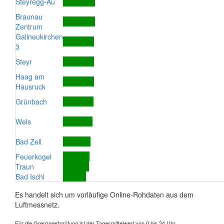
Steyregg-Au
Braunau
Zentrum
Gallneukirchen
3
Steyr
Haag am
Hausruck
Grünbach
Wels
Bad Zell
Feuerkogel
Traun
Bad Ischl
Es handelt sich um vorläufige Online-Rohdaten aus dem
Luftmessnetz.
Für die Grenzwertprüfung ist der Tagesmittelwert von 0 bis 24 Uhr