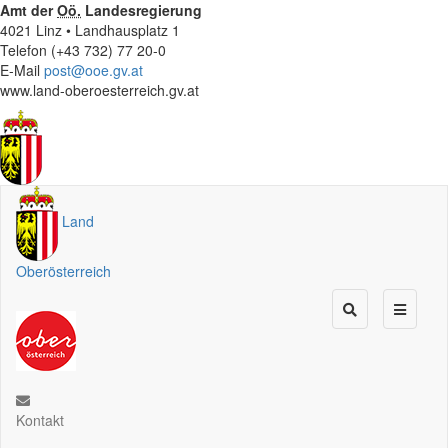
Amt der
Oö.
Landesregierung
4021 Linz • Landhausplatz 1
Telefon (+43 732) 77 20-0
E-Mail
post@ooe.gv.at
www.land-oberoesterreich.gv.at
Land
Oberösterreich
Kontakt