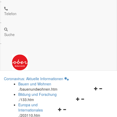
.
Telefon
.
Suche
.
Coronavirus: Aktuelle Informationen
Bauen und Wohnen
Navigationsm
.
/bauenundwohnen.htm
öffnen
Bildung und Forschung
Navigationsmenü
und
.
/133.htm
öffnen
schließen
Europa und
Navigationsmenü
und
Internationales
öffnen
schließen
.
/203110.htm