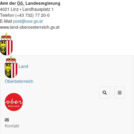
Amt der
Oö.
Landesregierung
4021 Linz • Landhausplatz 1
Telefon (+43 732) 77 20-0
E-Mail
post@ooe.gv.at
www.land-oberoesterreich.gv.at
Land
Oberösterreich
Kontakt