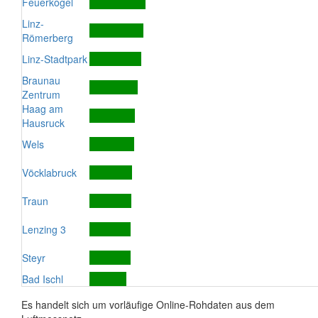
Feuerkogel
Linz-
Römerberg
Linz-Stadtpark
Braunau
Zentrum
Haag am
Hausruck
Wels
Vöcklabruck
Traun
Lenzing 3
Steyr
Bad Ischl
Es handelt sich um vorläufige Online-Rohdaten aus dem