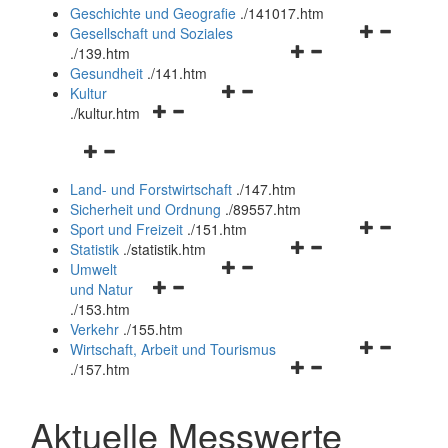
und
Geschichte und Geografie
.
/141017.htm
schließen
Navigationsm
Gesellschaft und Soziales
Navigationsmenü
öffnen
.
/139.htm
öffnen
und
Gesundheit
.
/141.htm
Navigationsmenü
und
schließen
Kultur
Navigationsmenü
öffnen
schließen
.
/kultur.htm
öffnen
und
Navigationsmenü
und
schließen
öffnen
schließen
Land- und Forstwirtschaft
.
/147.htm
und
Sicherheit und Ordnung
.
/89557.htm
schließen
Navigationsm
Sport und Freizeit
.
/151.htm
Navigationsmenü
öffnen
Statistik
.
/statistik.htm
Navigationsmenü
öffnen
und
Umwelt
Navigationsmenü
öffnen
und
schließen
und Natur
öffnen
und
schließen
.
/153.htm
und
schließen
Verkehr
.
/155.htm
schließen
Navigationsm
Wirtschaft, Arbeit und Tourismus
Navigationsmenü
öffnen
.
/157.htm
öffnen
und
und
schließen
Aktuelle Messwerte
schließen