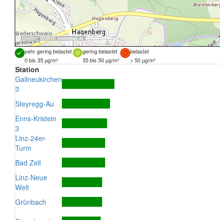
Quellen:
DORIS
,
basemap.at
sehr gering belastet
gering belastet
belastet
0 bis 35 µg/m³
35 bis 50 µg/m³
> 50 µg/m³
Station
Gallneukirchen
3
Steyregg-Au
Enns-Kristein
3
Linz-24er-
Turm
Bad Zell
Linz-Neue
Welt
Grünbach