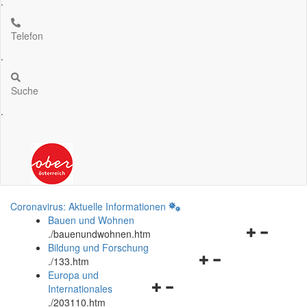
.
Telefon
.
Suche
.
Coronavirus: Aktuelle Informationen
Bauen und Wohnen
Navigationsm
.
/bauenundwohnen.htm
öffnen
Bildung und Forschung
Navigationsmenü
und
.
/133.htm
öffnen
schließen
Europa und
Navigationsmenü
und
Internationales
öffnen
schließen
.
/203110.htm