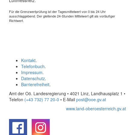
Luftmessnetz.
Für die Grenzwertprüfung ist der Tagesmittelwert von 0 bis 24 Uhr
ausschlaggebend. Der gleitende 24-Stunden Mittelwert gilt als vorläufiger
Richtwert.
Kontakt
.
Telefonbuch
.
Impressum
.
Datenschutz
.
Barrierefreiheit
.
Amt der Oö. Landesregierung • 4021 Linz, Landhausplatz 1
•
Telefon
(+43 732) 77 20-0
• E-Mail
post@ooe.gv.at
www.land-oberoesterreich.gv.at