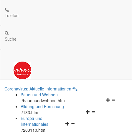
.
Telefon
.
Suche
.
Coronavirus: Aktuelle Informationen
Bauen und Wohnen
Navigationsm
.
/bauenundwohnen.htm
öffnen
Bildung und Forschung
Navigationsmenü
und
.
/133.htm
öffnen
schließen
Europa und
Navigationsmenü
und
Internationales
öffnen
schließen
.
/203110.htm