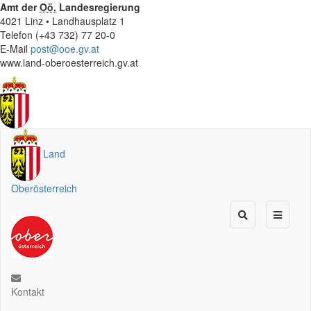
Amt der
Oö.
Landesregierung
4021 Linz • Landhausplatz 1
Telefon (+43 732) 77 20-0
E-Mail
post@ooe.gv.at
www.land-oberoesterreich.gv.at
Land
Oberösterreich
Kontakt