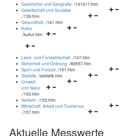
und
Geschichte und Geografie
.
/141017.htm
schließen
Navigationsm
Gesellschaft und Soziales
Navigationsmenü
öffnen
.
/139.htm
öffnen
und
Gesundheit
.
/141.htm
Navigationsmenü
und
schließen
Kultur
Navigationsmenü
öffnen
schließen
.
/kultur.htm
öffnen
und
Navigationsmenü
und
schließen
öffnen
schließen
Land- und Forstwirtschaft
.
/147.htm
und
Sicherheit und Ordnung
.
/89557.htm
schließen
Navigationsm
Sport und Freizeit
.
/151.htm
Navigationsmenü
öffnen
Statistik
.
/statistik.htm
Navigationsmenü
öffnen
und
Umwelt
Navigationsmenü
öffnen
und
schließen
und Natur
öffnen
und
schließen
.
/153.htm
und
schließen
Verkehr
.
/155.htm
schließen
Navigationsm
Wirtschaft, Arbeit und Tourismus
Navigationsmenü
öffnen
.
/157.htm
öffnen
und
und
schließen
Aktuelle Messwerte
schließen