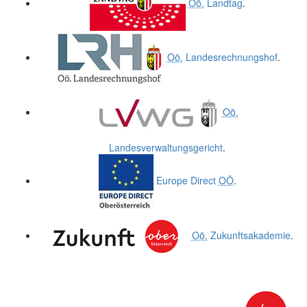
Oö.
Landtag
.
Oö.
Landesrechnungshof
.
Oö.
Landesverwaltungsgericht
.
Europe Direct
OÖ
.
Oö.
Zukunftsakademie
.