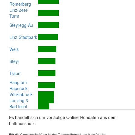
Römerberg
Linz-24er-
Turm
Steyregg-Au
Linz-Stadtpark
Wels
Steyr
Traun
Haag am
Hausruck
Vöcklabruck
Lenzing 3
Bad Ischl
Es handelt sich um vorläufige Online-Rohdaten aus dem
Luftmessnetz.
Für die Grenzwertprüfung ist der Tagesmittelwert von 0 bis 24 Uhr