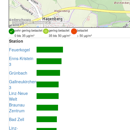
Quellen:
DORIS
,
basemap.at
sehr gering belastet
gering belastet
belastet
0 bis 35 µg/m³
35 bis 50 µg/m³
> 50 µg/m³
Station
Feuerkogel
Enns-Kristein
3
Grünbach
Gallneukirchen
3
Linz-Neue
Welt
Braunau
Zentrum
Bad Zell
Linz-