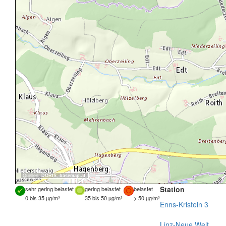
Quellen:
DORIS
,
basemap.at
Station
sehr gering belastet
gering belastet
belastet
0 bis 35 µg/m³
35 bis 50 µg/m³
> 50 µg/m³
Enns-Kristein 3
Linz-Neue Welt