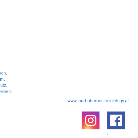
uch
.
um
.
utz
.
eiheit
.
www.land-oberoesterreich.gv.at
.
.