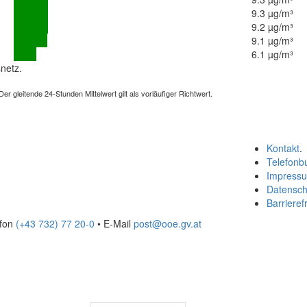
9.3 µg/m³
9.2 µg/m³
9.1 µg/m³
6.1 µg/m³
netz.
 gleitende 24-Stunden Mittelwert gilt als vorläufiger Richtwert.
Kontakt
.
Telefonb
Impress
Datensch
Barrierefr
efon
(+43 732) 77 20-0
• E-Mail
post@ooe.gv.at