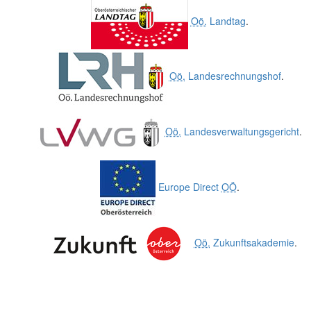
Oö.
Landtag
.
Oö.
Landesrechnungshof
.
Oö.
Landesverwaltungsgericht
.
Europe Direct
OÖ
.
Oö.
Zukunftsakademie
.