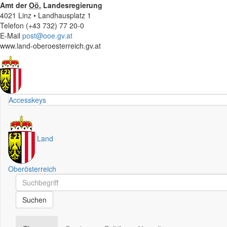
Amt der
Oö.
Landesregierung
4021 Linz • Landhausplatz 1
Telefon (+43 732) 77 20-0
E-Mail
post@ooe.gv.at
www.land-oberoesterreich.gv.at
Accesskeys
Land
Oberösterreich
Schnellsuche
Schnellsuche
Suchen