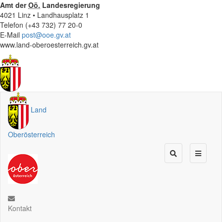
Amt der
Oö.
Landesregierung
4021 Linz • Landhausplatz 1
Telefon (+43 732) 77 20-0
E-Mail
post@ooe.gv.at
www.land-oberoesterreich.gv.at
Land
Oberösterreich
Kontakt