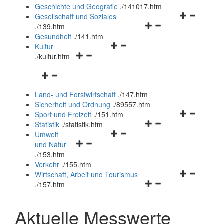
und
Geschichte und Geografie
.
/141017.htm
schließen
Navigationsm
Gesellschaft und Soziales
Navigationsmenü
öffnen
.
/139.htm
öffnen
und
Gesundheit
.
/141.htm
Navigationsmenü
und
schließen
Kultur
Navigationsmenü
öffnen
schließen
.
/kultur.htm
öffnen
und
Navigationsmenü
und
schließen
öffnen
schließen
Land- und Forstwirtschaft
.
/147.htm
und
Sicherheit und Ordnung
.
/89557.htm
schließen
Navigationsm
Sport und Freizeit
.
/151.htm
Navigationsmenü
öffnen
Statistik
.
/statistik.htm
Navigationsmenü
öffnen
und
Umwelt
Navigationsmenü
öffnen
und
schließen
und Natur
öffnen
und
schließen
.
/153.htm
und
schließen
Verkehr
.
/155.htm
schließen
Navigationsm
Wirtschaft, Arbeit und Tourismus
Navigationsmenü
öffnen
.
/157.htm
öffnen
und
und
schließen
Aktuelle Messwerte
schließen