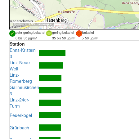
Quellen:
DORIS
,
basemap.at
sehr gering belastet
gering belastet
belastet
0 bis 35 µg/m³
35 bis 50 µg/m³
> 50 µg/m³
Station
Enns-Kristein
3
Linz-Neue
Welt
Linz-
Römerberg
Gallneukirchen
3
Linz-24er-
Turm
Feuerkogel
Grünbach