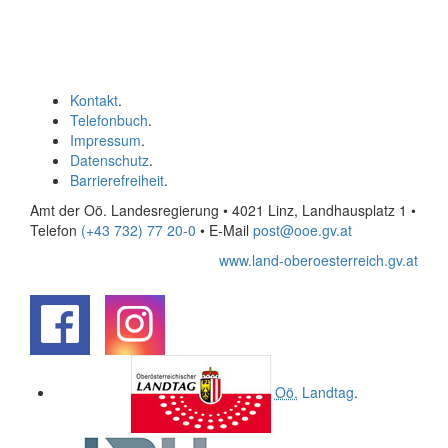
Kontakt
.
Telefonbuch
.
Impressum
.
Datenschutz
.
Barrierefreiheit
.
Amt der Oö. Landesregierung • 4021 Linz, Landhausplatz 1
•
Telefon
(+43 732) 77 20-0
• E-Mail
post@ooe.gv.at
www.land-oberoesterreich.gv.at
.
.
Oö.
Landtag
.