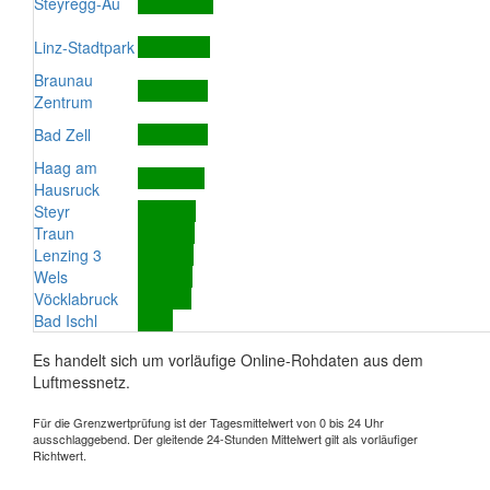
Steyregg-Au
Linz-Stadtpark
Braunau
Zentrum
Bad Zell
Haag am
Hausruck
Steyr
Traun
Lenzing 3
Wels
Vöcklabruck
Bad Ischl
Es handelt sich um vorläufige Online-Rohdaten aus dem
Luftmessnetz.
Für die Grenzwertprüfung ist der Tagesmittelwert von 0 bis 24 Uhr
ausschlaggebend. Der gleitende 24-Stunden Mittelwert gilt als vorläufiger
Richtwert.