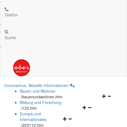
.
Telefon
.
Suche
.
Coronavirus: Aktuelle Informationen
Bauen und Wohnen
Navigationsm
.
/bauenundwohnen.htm
öffnen
Bildung und Forschung
Navigationsmenü
und
.
/133.htm
öffnen
schließen
Europa und
Navigationsmenü
und
Internationales
öffnen
schließen
.
/203110.htm