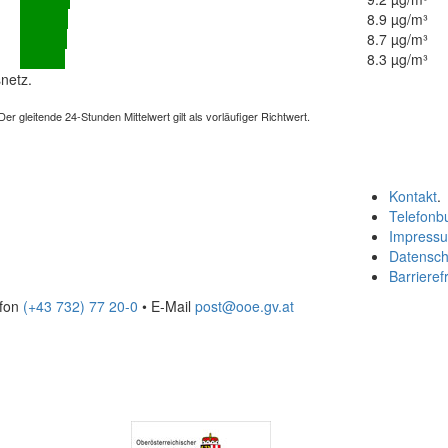
8.9 µg/m³
8.7 µg/m³
8.3 µg/m³
netz.
 gleitende 24-Stunden Mittelwert gilt als vorläufiger Richtwert.
Kontakt
.
Telefonb
Impress
Datensch
Barrierefr
efon
(+43 732) 77 20-0
• E-Mail
post@ooe.gv.at