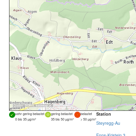
Quellen:
DORIS
,
basemap.at
Station
sehr gering belastet
gering belastet
belastet
0 bis 35 µg/m³
35 bis 50 µg/m³
> 50 µg/m³
Steyregg-Au
Enns-Kristein 3