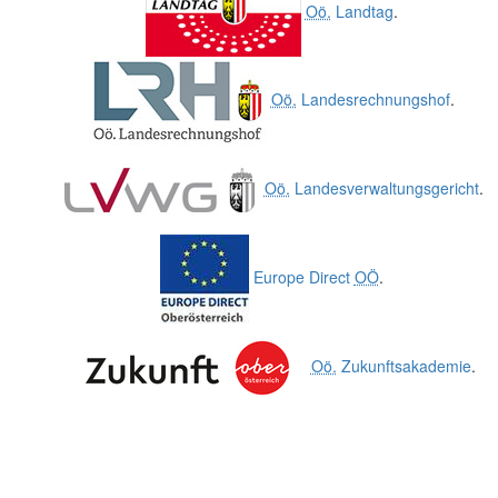
Oö.
Landtag
.
Oö.
Landesrechnungshof
.
Oö.
Landesverwaltungsgericht
.
Europe Direct
OÖ
.
Oö.
Zukunftsakademie
.