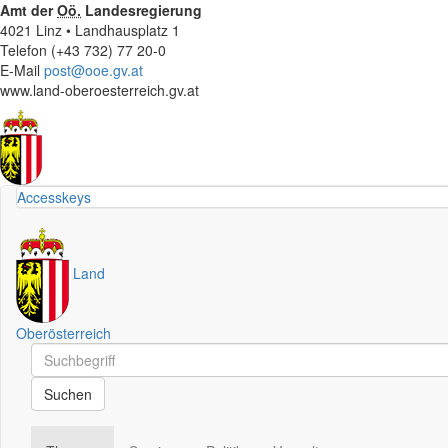
Amt der
Oö.
Landesregierung
4021 Linz • Landhausplatz 1
Telefon (+43 732) 77 20-0
E-Mail
post@ooe.gv.at
www.land-oberoesterreich.gv.at
Accesskeys
Land
Oberösterreich
Schnellsuche
Schnellsuche
Suchen