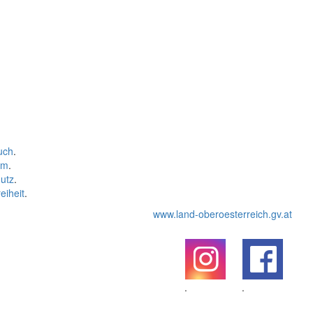
uch
.
um
.
utz
.
eiheit
.
www.land-oberoesterreich.gv.at
.
.