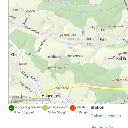
Quellen:
DORIS
,
basemap.at
Station
sehr gering belastet
gering belastet
belastet
0 bis 35 µg/m³
35 bis 50 µg/m³
> 50 µg/m³
Gallneukirchen 3
Steyregg-Au