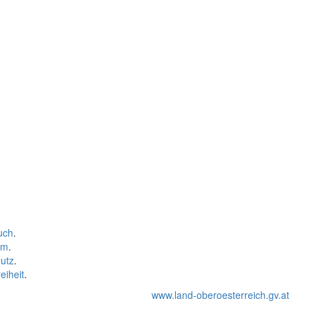
uch
.
um
.
utz
.
eiheit
.
www.land-oberoesterreich.gv.at