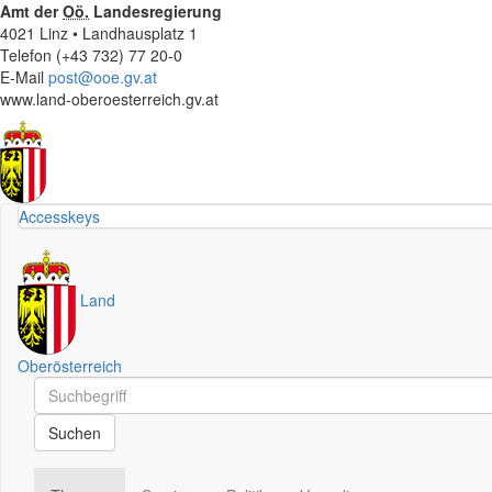
Amt der
Oö.
Landesregierung
4021 Linz • Landhausplatz 1
Telefon (+43 732) 77 20-0
E-Mail
post@ooe.gv.at
www.land-oberoesterreich.gv.at
Accesskeys
Land
Oberösterreich
Schnellsuche
Schnellsuche
Suchen