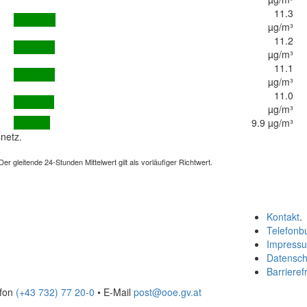
11.3
µg/m³
11.2
µg/m³
11.1
µg/m³
11.0
µg/m³
9.9 µg/m³
netz.
 gleitende 24-Stunden Mittelwert gilt als vorläufiger Richtwert.
Kontakt
.
Telefonb
Impress
Datensch
Barrierefr
efon
(+43 732) 77 20-0
• E-Mail
post@ooe.gv.at