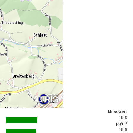
Messwert
19.6
µg/m³
18.6