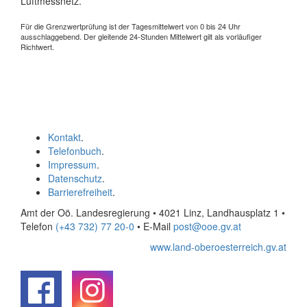
Luftmessnetz.
Für die Grenzwertprüfung ist der Tagesmittelwert von 0 bis 24 Uhr
ausschlaggebend. Der gleitende 24-Stunden Mittelwert gilt als vorläufiger
Richtwert.
Kontakt
.
Telefonbuch
.
Impressum
.
Datenschutz
.
Barrierefreiheit
.
Amt der Oö. Landesregierung • 4021 Linz, Landhausplatz 1
•
Telefon
(+43 732) 77 20-0
• E-Mail
post@ooe.gv.at
www.land-oberoesterreich.gv.at