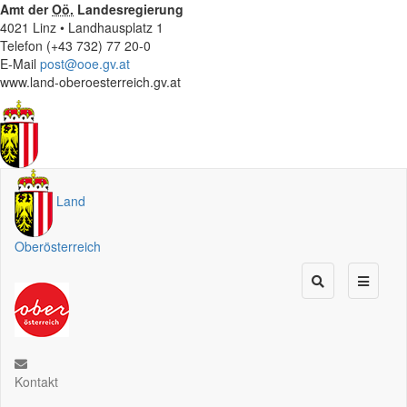
Amt der
Oö.
Landesregierung
4021 Linz • Landhausplatz 1
Telefon (+43 732) 77 20-0
E-Mail
post@ooe.gv.at
www.land-oberoesterreich.gv.at
Land
Oberösterreich
Kontakt