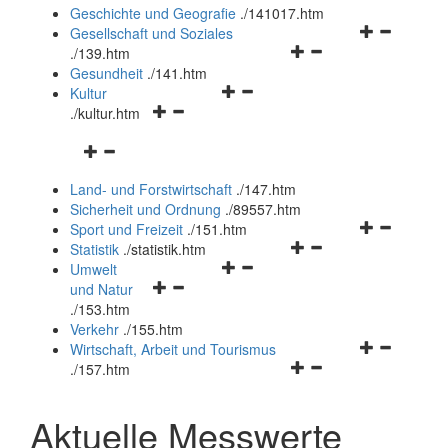
und
Geschichte und Geografie
.
/141017.htm
schließen
Navigationsm
Gesellschaft und Soziales
Navigationsmenü
öffnen
.
/139.htm
öffnen
und
Gesundheit
.
/141.htm
Navigationsmenü
und
schließen
Kultur
Navigationsmenü
öffnen
schließen
.
/kultur.htm
öffnen
und
Navigationsmenü
und
schließen
öffnen
schließen
Land- und Forstwirtschaft
.
/147.htm
und
Sicherheit und Ordnung
.
/89557.htm
schließen
Navigationsm
Sport und Freizeit
.
/151.htm
Navigationsmenü
öffnen
Statistik
.
/statistik.htm
Navigationsmenü
öffnen
und
Umwelt
Navigationsmenü
öffnen
und
schließen
und Natur
öffnen
und
schließen
.
/153.htm
und
schließen
Verkehr
.
/155.htm
schließen
Navigationsm
Wirtschaft, Arbeit und Tourismus
Navigationsmenü
öffnen
.
/157.htm
öffnen
und
und
schließen
Aktuelle Messwerte
schließen