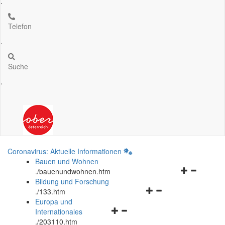
.
Telefon
.
Suche
.
Coronavirus: Aktuelle Informationen
Bauen und Wohnen
Navigationsm
.
/bauenundwohnen.htm
öffnen
Bildung und Forschung
Navigationsmenü
und
.
/133.htm
öffnen
schließen
Europa und
Navigationsmenü
und
Internationales
öffnen
schließen
.
/203110.htm