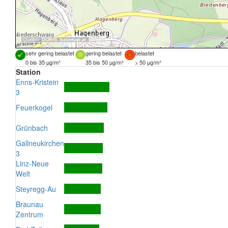
Quellen:
DORIS
,
basemap.at
sehr gering belastet
gering belastet
belastet
0 bis 35 µg/m³
35 bis 50 µg/m³
> 50 µg/m³
Station
Enns-Kristein
3
Feuerkogel
Grünbach
Gallneukirchen
3
Linz-Neue
Welt
Steyregg-Au
Braunau
Zentrum