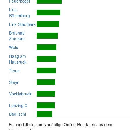
Feuerkogel
Linz-
Römerberg
Linz-Stadtpark
Braunau
Zentrum
Wels
Haag am
Hausruck
Traun
Steyr
Vöcklabruck
Lenzing 3
Bad Ischl
Es handelt sich um vorläufige Online-Rohdaten aus dem