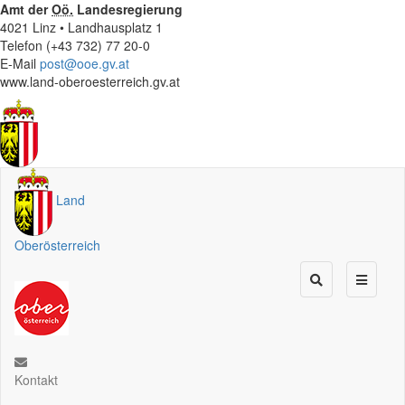
Amt der
Oö.
Landesregierung
4021 Linz • Landhausplatz 1
Telefon (+43 732) 77 20-0
E-Mail
post@ooe.gv.at
www.land-oberoesterreich.gv.at
Land
Oberösterreich
Kontakt