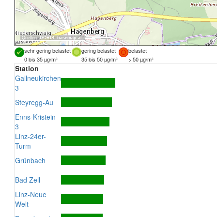
Quellen:
DORIS
,
basemap.at
sehr gering belastet
gering belastet
belastet
0 bis 35 µg/m³
35 bis 50 µg/m³
> 50 µg/m³
Station
Gallneukirchen
3
Steyregg-Au
Enns-Kristein
3
Linz-24er-
Turm
Grünbach
Bad Zell
Linz-Neue
Welt