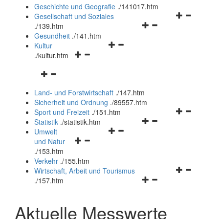
und
Geschichte und Geografie
.
/141017.htm
schließen
Navigationsm
Gesellschaft und Soziales
Navigationsmenü
öffnen
.
/139.htm
öffnen
und
Gesundheit
.
/141.htm
Navigationsmenü
und
schließen
Kultur
Navigationsmenü
öffnen
schließen
.
/kultur.htm
öffnen
und
Navigationsmenü
und
schließen
öffnen
schließen
Land- und Forstwirtschaft
.
/147.htm
und
Sicherheit und Ordnung
.
/89557.htm
schließen
Navigationsm
Sport und Freizeit
.
/151.htm
Navigationsmenü
öffnen
Statistik
.
/statistik.htm
Navigationsmenü
öffnen
und
Umwelt
Navigationsmenü
öffnen
und
schließen
und Natur
öffnen
und
schließen
.
/153.htm
und
schließen
Verkehr
.
/155.htm
schließen
Navigationsm
Wirtschaft, Arbeit und Tourismus
Navigationsmenü
öffnen
.
/157.htm
öffnen
und
und
schließen
Aktuelle Messwerte
schließen