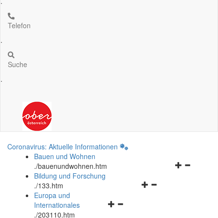
.
Telefon
.
Suche
.
Coronavirus: Aktuelle Informationen
Bauen und Wohnen
Navigationsm
.
/bauenundwohnen.htm
öffnen
Bildung und Forschung
Navigationsmenü
und
.
/133.htm
öffnen
schließen
Europa und
Navigationsmenü
und
Internationales
öffnen
schließen
.
/203110.htm