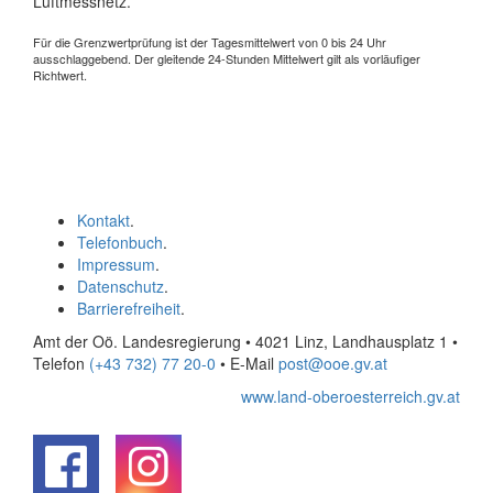
Luftmessnetz.
Für die Grenzwertprüfung ist der Tagesmittelwert von 0 bis 24 Uhr
ausschlaggebend. Der gleitende 24-Stunden Mittelwert gilt als vorläufiger
Richtwert.
Kontakt
.
Telefonbuch
.
Impressum
.
Datenschutz
.
Barrierefreiheit
.
Amt der Oö. Landesregierung • 4021 Linz, Landhausplatz 1
•
Telefon
(+43 732) 77 20-0
• E-Mail
post@ooe.gv.at
www.land-oberoesterreich.gv.at