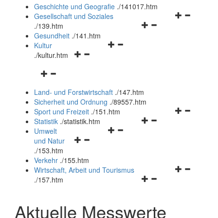
und
Geschichte und Geografie
.
/141017.htm
schließen
Navigationsm
Gesellschaft und Soziales
Navigationsmenü
öffnen
.
/139.htm
öffnen
und
Gesundheit
.
/141.htm
Navigationsmenü
und
schließen
Kultur
Navigationsmenü
öffnen
schließen
.
/kultur.htm
öffnen
und
Navigationsmenü
und
schließen
öffnen
schließen
Land- und Forstwirtschaft
.
/147.htm
und
Sicherheit und Ordnung
.
/89557.htm
schließen
Navigationsm
Sport und Freizeit
.
/151.htm
Navigationsmenü
öffnen
Statistik
.
/statistik.htm
Navigationsmenü
öffnen
und
Umwelt
Navigationsmenü
öffnen
und
schließen
und Natur
öffnen
und
schließen
.
/153.htm
und
schließen
Verkehr
.
/155.htm
schließen
Navigationsm
Wirtschaft, Arbeit und Tourismus
Navigationsmenü
öffnen
.
/157.htm
öffnen
und
und
schließen
Aktuelle Messwerte
schließen