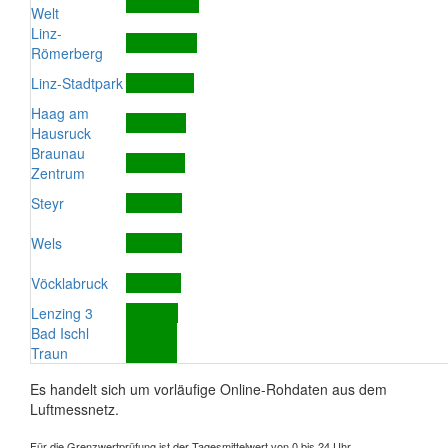
Welt
Linz-
Römerberg
Linz-Stadtpark
Haag am
Hausruck
Braunau
Zentrum
Steyr
Wels
Vöcklabruck
Lenzing 3
Bad Ischl
Traun
Es handelt sich um vorläufige Online-Rohdaten aus dem
Luftmessnetz.
Für die Grenzwertprüfung ist der Tagesmittelwert von 0 bis 24 Uhr