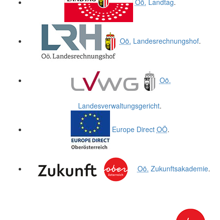
Oö.
Landtag
.
Oö.
Landesrechnungshof
.
Oö.
Landesverwaltungsgericht
.
Europe Direct
OÖ
.
Oö.
Zukunftsakademie
.