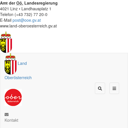
Amt der
Oö.
Landesregierung
4021 Linz • Landhausplatz 1
Telefon (+43 732) 77 20-0
E-Mail
post@ooe.gv.at
www.land-oberoesterreich.gv.at
Land
Oberösterreich
Kontakt