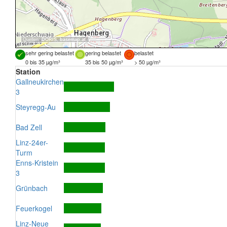
Quellen:
DORIS
,
basemap.at
sehr gering belastet
gering belastet
belastet
0 bis 35 µg/m³
35 bis 50 µg/m³
> 50 µg/m³
Station
Gallneukirchen
3
Steyregg-Au
Bad Zell
Linz-24er-
Turm
Enns-Kristein
3
Grünbach
Feuerkogel
Linz-Neue