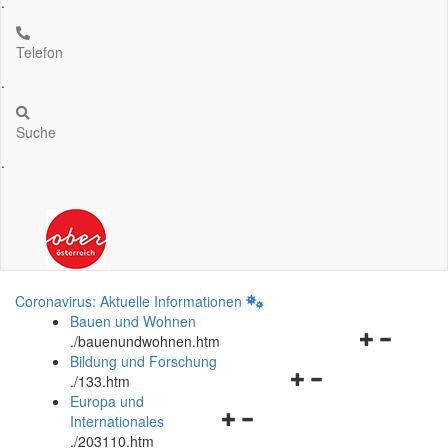
.
Telefon
.
Suche
.
Coronavirus: Aktuelle Informationen
Bauen und Wohnen
Navigationsm
.
/bauenundwohnen.htm
öffnen
Bildung und Forschung
Navigationsmenü
und
.
/133.htm
öffnen
schließen
Europa und
Navigationsmenü
und
Internationales
öffnen
schließen
.
/203110.htm