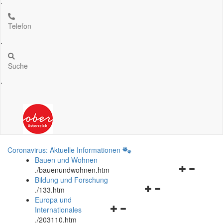
.
Telefon
.
Suche
.
Coronavirus: Aktuelle Informationen
Bauen und Wohnen
Navigationsm
.
/bauenundwohnen.htm
öffnen
Bildung und Forschung
Navigationsmenü
und
.
/133.htm
öffnen
schließen
Europa und
Navigationsmenü
und
Internationales
öffnen
schließen
.
/203110.htm