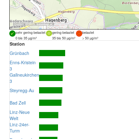
Quellen:
DORIS
,
basemap.at
sehr gering belastet
gering belastet
belastet
0 bis 35 µg/m³
35 bis 50 µg/m³
> 50 µg/m³
Station
Grünbach
Enns-Kristein
3
Gallneukirchen
3
Steyregg-Au
Bad Zell
Linz-Neue
Welt
Linz-24er-
Turm