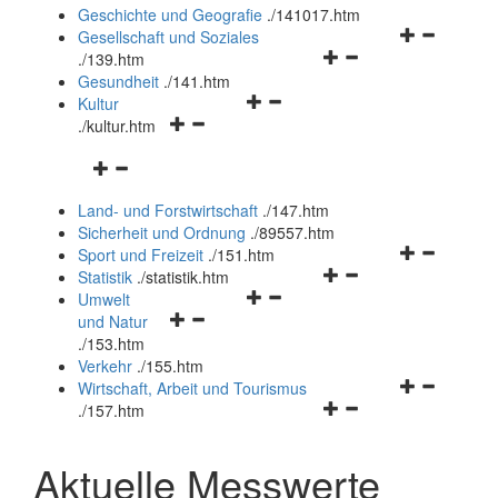
und
Geschichte und Geografie
.
/141017.htm
schließen
Navigationsm
Gesellschaft und Soziales
Navigationsmenü
öffnen
.
/139.htm
öffnen
und
Gesundheit
.
/141.htm
Navigationsmenü
und
schließen
Kultur
Navigationsmenü
öffnen
schließen
.
/kultur.htm
öffnen
und
Navigationsmenü
und
schließen
öffnen
schließen
Land- und Forstwirtschaft
.
/147.htm
und
Sicherheit und Ordnung
.
/89557.htm
schließen
Navigationsm
Sport und Freizeit
.
/151.htm
Navigationsmenü
öffnen
Statistik
.
/statistik.htm
Navigationsmenü
öffnen
und
Umwelt
Navigationsmenü
öffnen
und
schließen
und Natur
öffnen
und
schließen
.
/153.htm
und
schließen
Verkehr
.
/155.htm
schließen
Navigationsm
Wirtschaft, Arbeit und Tourismus
Navigationsmenü
öffnen
.
/157.htm
öffnen
und
und
schließen
Aktuelle Messwerte
schließen