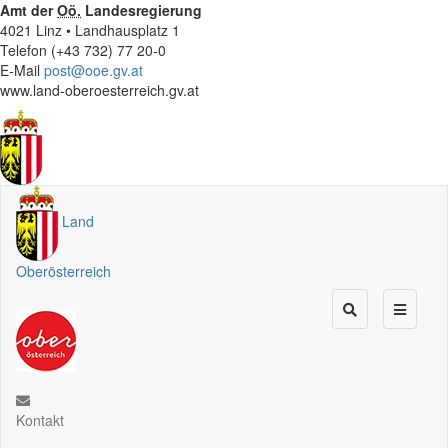
Amt der
Oö.
Landesregierung
4021 Linz • Landhausplatz 1
Telefon (+43 732) 77 20-0
E-Mail
post@ooe.gv.at
www.land-oberoesterreich.gv.at
Land
Oberösterreich
Kontakt