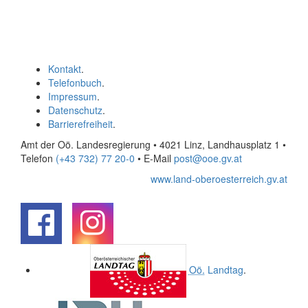
Kontakt
.
Telefonbuch
.
Impressum
.
Datenschutz
.
Barrierefreiheit
.
Amt der Oö. Landesregierung • 4021 Linz, Landhausplatz 1
•
Telefon
(+43 732) 77 20-0
• E-Mail
post@ooe.gv.at
www.land-oberoesterreich.gv.at
.
.
Oö.
Landtag
.