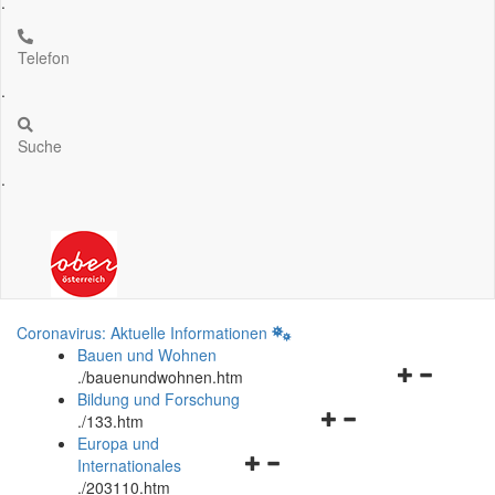
.
Telefon
.
Suche
.
Coronavirus: Aktuelle Informationen
Bauen und Wohnen
Navigationsm
.
/bauenundwohnen.htm
öffnen
Bildung und Forschung
Navigationsmenü
und
.
/133.htm
öffnen
schließen
Europa und
Navigationsmenü
und
Internationales
öffnen
schließen
.
/203110.htm