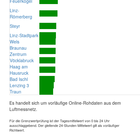
Feuerkogel
Linz-
Römerberg
Steyr
Linz-Stadtpark
Wels
Braunau
Zentrum
Vöcklabruck
Haag am
Hausruck
Bad Ischl
Lenzing 3
Traun
Es handelt sich um vorläufige Online-Rohdaten aus dem
Luftmessnetz.
Für die Grenzwertprüfung ist der Tagesmittelwert von 0 bis 24 Uhr
ausschlaggebend. Der gleitende 24-Stunden Mittelwert gilt als vorläufiger
Richtwert.