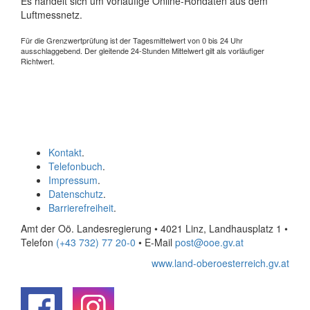
Es handelt sich um vorläufige Online-Rohdaten aus dem
Luftmessnetz.
Für die Grenzwertprüfung ist der Tagesmittelwert von 0 bis 24 Uhr
ausschlaggebend. Der gleitende 24-Stunden Mittelwert gilt als vorläufiger
Richtwert.
Kontakt
.
Telefonbuch
.
Impressum
.
Datenschutz
.
Barrierefreiheit
.
Amt der Oö. Landesregierung • 4021 Linz, Landhausplatz 1
•
Telefon
(+43 732) 77 20-0
• E-Mail
post@ooe.gv.at
www.land-oberoesterreich.gv.at