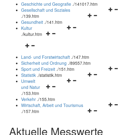
und
Geschichte und Geografie
.
/141017.htm
schließen
Navigationsm
Gesellschaft und Soziales
Navigationsmenü
öffnen
.
/139.htm
öffnen
und
Gesundheit
.
/141.htm
Navigationsmenü
und
schließen
Kultur
Navigationsmenü
öffnen
schließen
.
/kultur.htm
öffnen
und
Navigationsmenü
und
schließen
öffnen
schließen
Land- und Forstwirtschaft
.
/147.htm
und
Sicherheit und Ordnung
.
/89557.htm
schließen
Navigationsm
Sport und Freizeit
.
/151.htm
Navigationsmenü
öffnen
Statistik
.
/statistik.htm
Navigationsmenü
öffnen
und
Umwelt
Navigationsmenü
öffnen
und
schließen
und Natur
öffnen
und
schließen
.
/153.htm
und
schließen
Verkehr
.
/155.htm
schließen
Navigationsm
Wirtschaft, Arbeit und Tourismus
Navigationsmenü
öffnen
.
/157.htm
öffnen
und
und
schließen
Aktuelle Messwerte
schließen