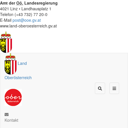
Amt der
Oö.
Landesregierung
4021 Linz • Landhausplatz 1
Telefon (+43 732) 77 20-0
E-Mail
post@ooe.gv.at
www.land-oberoesterreich.gv.at
Land
Oberösterreich
Kontakt