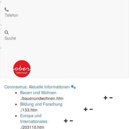
.
Telefon
.
Suche
.
Coronavirus: Aktuelle Informationen
Bauen und Wohnen
Navigationsm
.
/bauenundwohnen.htm
öffnen
Bildung und Forschung
Navigationsmenü
und
.
/133.htm
öffnen
schließen
Europa und
Navigationsmenü
und
Internationales
öffnen
schließen
.
/203110.htm