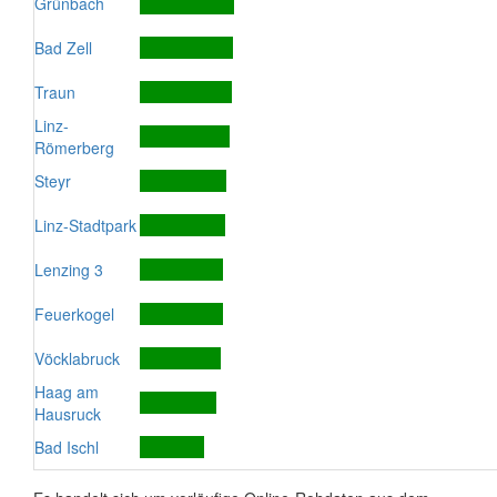
Grünbach
Bad Zell
Traun
Linz-
Römerberg
Steyr
Linz-Stadtpark
Lenzing 3
Feuerkogel
Vöcklabruck
Haag am
Hausruck
Bad Ischl