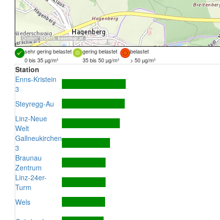
Quellen:
DORIS
,
basemap.at
sehr gering belastet
gering belastet
belastet
0 bis 35 µg/m³
35 bis 50 µg/m³
> 50 µg/m³
Station
Enns-Kristein
3
Steyregg-Au
Linz-Neue
Welt
Gallneukirchen
3
Braunau
Zentrum
Linz-24er-
Turm
Wels