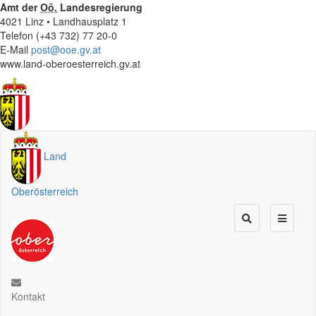
Amt der
Oö.
Landesregierung
4021 Linz • Landhausplatz 1
Telefon (+43 732) 77 20-0
E-Mail
post@ooe.gv.at
www.land-oberoesterreich.gv.at
Land
Oberösterreich
Kontakt