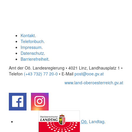
Kontakt
.
Telefonbuch
.
Impressum
.
Datenschutz
.
Barrierefreiheit
.
Amt der Oö. Landesregierung • 4021 Linz, Landhausplatz 1
•
Telefon
(+43 732) 77 20-0
• E-Mail
post@ooe.gv.at
www.land-oberoesterreich.gv.at
.
.
Oö.
Landtag
.