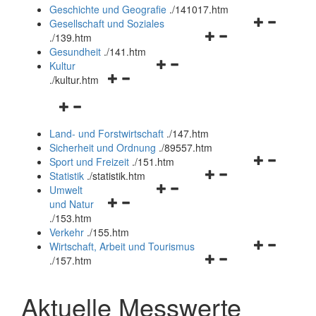
und
Geschichte und Geografie
.
/141017.htm
schließen
Navigationsm
Gesellschaft und Soziales
Navigationsmenü
öffnen
.
/139.htm
öffnen
und
Gesundheit
.
/141.htm
Navigationsmenü
und
schließen
Kultur
Navigationsmenü
öffnen
schließen
.
/kultur.htm
öffnen
und
Navigationsmenü
und
schließen
öffnen
schließen
Land- und Forstwirtschaft
.
/147.htm
und
Sicherheit und Ordnung
.
/89557.htm
schließen
Navigationsm
Sport und Freizeit
.
/151.htm
Navigationsmenü
öffnen
Statistik
.
/statistik.htm
Navigationsmenü
öffnen
und
Umwelt
Navigationsmenü
öffnen
und
schließen
und Natur
öffnen
und
schließen
.
/153.htm
und
schließen
Verkehr
.
/155.htm
schließen
Navigationsm
Wirtschaft, Arbeit und Tourismus
Navigationsmenü
öffnen
.
/157.htm
öffnen
und
und
schließen
Aktuelle Messwerte
schließen