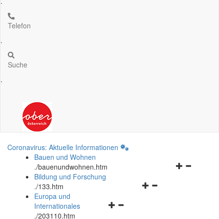
.
Telefon
.
Suche
.
Coronavirus: Aktuelle Informationen
Bauen und Wohnen
Navigationsm
.
/bauenundwohnen.htm
öffnen
Bildung und Forschung
Navigationsmenü
und
.
/133.htm
öffnen
schließen
Europa und
Navigationsmenü
und
Internationales
öffnen
schließen
.
/203110.htm