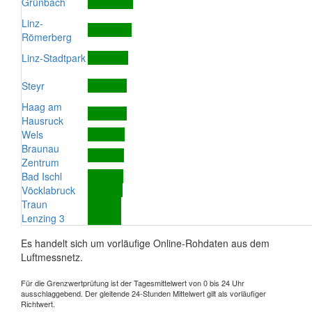
Grünbach
Linz-
Römerberg
Linz-Stadtpark
Steyr
Haag am
Hausruck
Wels
Braunau
Zentrum
Bad Ischl
Vöcklabruck
Traun
Lenzing 3
Es handelt sich um vorläufige Online-Rohdaten aus dem
Luftmessnetz.
Für die Grenzwertprüfung ist der Tagesmittelwert von 0 bis 24 Uhr
ausschlaggebend. Der gleitende 24-Stunden Mittelwert gilt als vorläufiger
Richtwert.