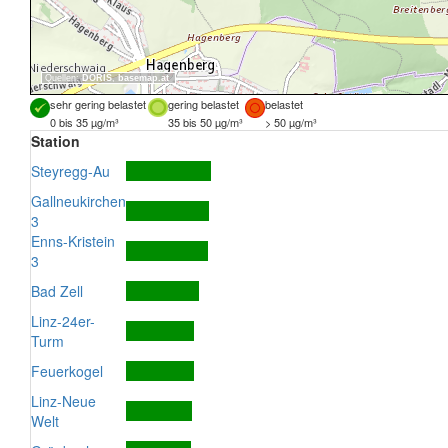
Quellen:
DORIS
,
basemap.at
sehr gering belastet
gering belastet
belastet
0 bis 35 µg/m³
35 bis 50 µg/m³
> 50 µg/m³
Station
Steyregg-Au
Gallneukirchen
3
Enns-Kristein
3
Bad Zell
Linz-24er-
Turm
Feuerkogel
Linz-Neue
Welt