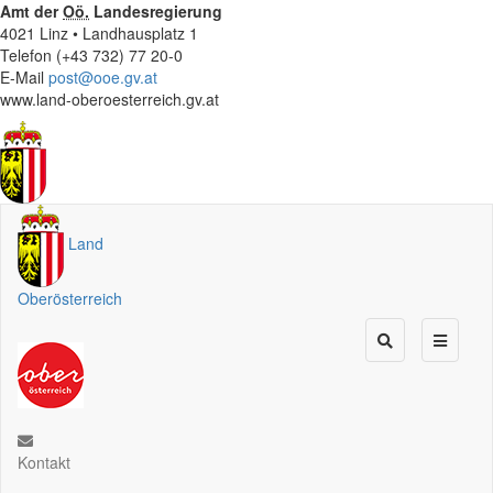
Amt der
Oö.
Landesregierung
4021 Linz • Landhausplatz 1
Telefon (+43 732) 77 20-0
E-Mail
post@ooe.gv.at
www.land-oberoesterreich.gv.at
Land
Oberösterreich
Kontakt