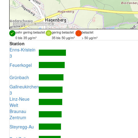
Quellen:
DORIS
,
basemap.at
sehr gering belastet
gering belastet
belastet
0 bis 35 µg/m³
35 bis 50 µg/m³
> 50 µg/m³
Station
Enns-Kristein
3
Feuerkogel
Grünbach
Gallneukirchen
3
Linz-Neue
Welt
Braunau
Zentrum
Steyregg-Au