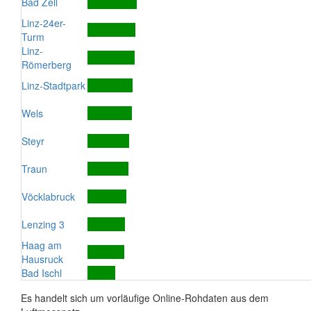
Bad Zell
Linz-24er-
Turm
Linz-
Römerberg
Linz-Stadtpark
Wels
Steyr
Traun
Vöcklabruck
Lenzing 3
Haag am
Hausruck
Bad Ischl
Es handelt sich um vorläufige Online-Rohdaten aus dem