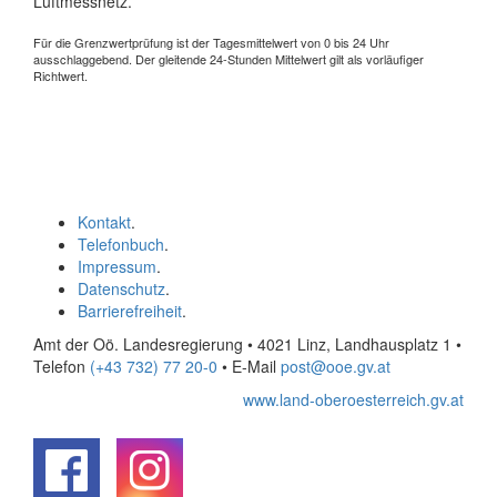
Luftmessnetz.
Für die Grenzwertprüfung ist der Tagesmittelwert von 0 bis 24 Uhr
ausschlaggebend. Der gleitende 24-Stunden Mittelwert gilt als vorläufiger
Richtwert.
Kontakt
.
Telefonbuch
.
Impressum
.
Datenschutz
.
Barrierefreiheit
.
Amt der Oö. Landesregierung • 4021 Linz, Landhausplatz 1
•
Telefon
(+43 732) 77 20-0
• E-Mail
post@ooe.gv.at
www.land-oberoesterreich.gv.at