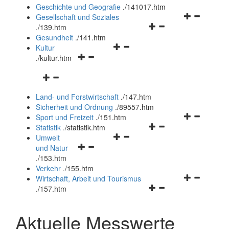
und
Geschichte und Geografie
.
/141017.htm
schließen
Navigationsm
Gesellschaft und Soziales
Navigationsmenü
öffnen
.
/139.htm
öffnen
und
Gesundheit
.
/141.htm
Navigationsmenü
und
schließen
Kultur
Navigationsmenü
öffnen
schließen
.
/kultur.htm
öffnen
und
Navigationsmenü
und
schließen
öffnen
schließen
Land- und Forstwirtschaft
.
/147.htm
und
Sicherheit und Ordnung
.
/89557.htm
schließen
Navigationsm
Sport und Freizeit
.
/151.htm
Navigationsmenü
öffnen
Statistik
.
/statistik.htm
Navigationsmenü
öffnen
und
Umwelt
Navigationsmenü
öffnen
und
schließen
und Natur
öffnen
und
schließen
.
/153.htm
und
schließen
Verkehr
.
/155.htm
schließen
Navigationsm
Wirtschaft, Arbeit und Tourismus
Navigationsmenü
öffnen
.
/157.htm
öffnen
und
und
schließen
Aktuelle Messwerte
schließen