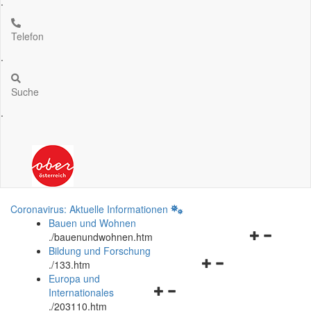
.
Telefon
.
Suche
.
Coronavirus: Aktuelle Informationen
Bauen und Wohnen
Navigationsm
.
/bauenundwohnen.htm
öffnen
Bildung und Forschung
Navigationsmenü
und
.
/133.htm
öffnen
schließen
Europa und
Navigationsmenü
und
Internationales
öffnen
schließen
.
/203110.htm