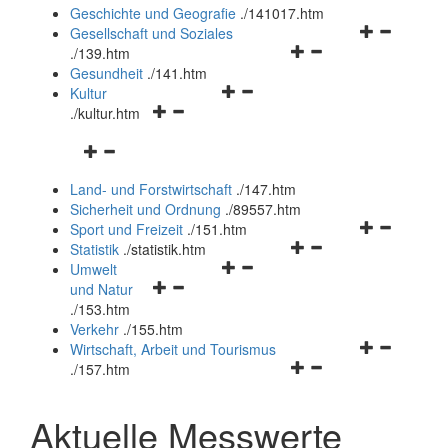
und
Geschichte und Geografie
.
/141017.htm
schließen
Navigationsm
Gesellschaft und Soziales
Navigationsmenü
öffnen
.
/139.htm
öffnen
und
Gesundheit
.
/141.htm
Navigationsmenü
und
schließen
Kultur
Navigationsmenü
öffnen
schließen
.
/kultur.htm
öffnen
und
Navigationsmenü
und
schließen
öffnen
schließen
Land- und Forstwirtschaft
.
/147.htm
und
Sicherheit und Ordnung
.
/89557.htm
schließen
Navigationsm
Sport und Freizeit
.
/151.htm
Navigationsmenü
öffnen
Statistik
.
/statistik.htm
Navigationsmenü
öffnen
und
Umwelt
Navigationsmenü
öffnen
und
schließen
und Natur
öffnen
und
schließen
.
/153.htm
und
schließen
Verkehr
.
/155.htm
schließen
Navigationsm
Wirtschaft, Arbeit und Tourismus
Navigationsmenü
öffnen
.
/157.htm
öffnen
und
und
schließen
Aktuelle Messwerte
schließen