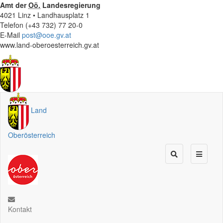
Amt der
Oö.
Landesregierung
4021 Linz • Landhausplatz 1
Telefon (+43 732) 77 20-0
E-Mail
post@ooe.gv.at
www.land-oberoesterreich.gv.at
Land
Oberösterreich
Kontakt