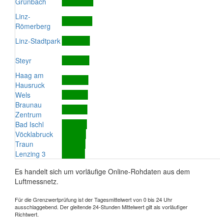
Grünbach
Linz-
Römerberg
Linz-Stadtpark
Steyr
Haag am
Hausruck
Wels
Braunau
Zentrum
Bad Ischl
Vöcklabruck
Traun
Lenzing 3
Es handelt sich um vorläufige Online-Rohdaten aus dem
Luftmessnetz.
Für die Grenzwertprüfung ist der Tagesmittelwert von 0 bis 24 Uhr
ausschlaggebend. Der gleitende 24-Stunden Mittelwert gilt als vorläufiger
Richtwert.