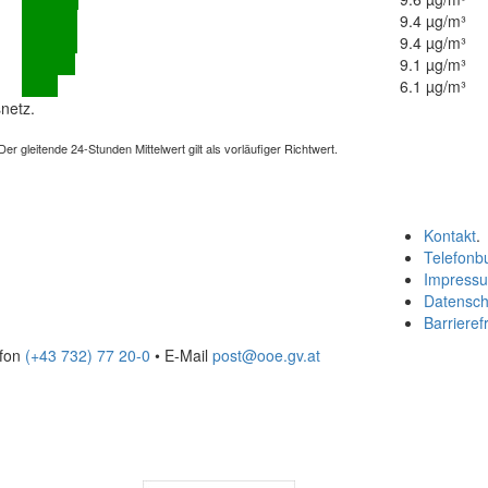
9.4 µg/m³
9.4 µg/m³
9.1 µg/m³
6.1 µg/m³
netz.
 gleitende 24-Stunden Mittelwert gilt als vorläufiger Richtwert.
Kontakt
.
Telefonb
Impress
Datensch
Barrierefr
efon
(+43 732) 77 20-0
• E-Mail
post@ooe.gv.at