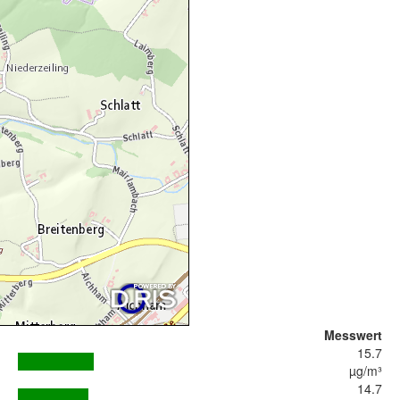
Messwert
15.7
µg/m³
14.7