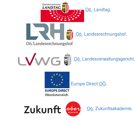
Oö.
Landtag
.
Oö.
Landesrechnungshof
.
Oö.
Landesverwaltungsgericht
.
Europe Direct
OÖ
.
Oö.
Zukunftsakademie
.