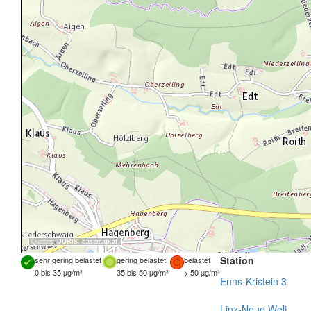
Quellen:
DORIS
,
basemap.at
Station
sehr gering belastet
gering belastet
belastet
0 bis 35 µg/m³
35 bis 50 µg/m³
> 50 µg/m³
Enns-Kristein 3
Linz-Neue Welt