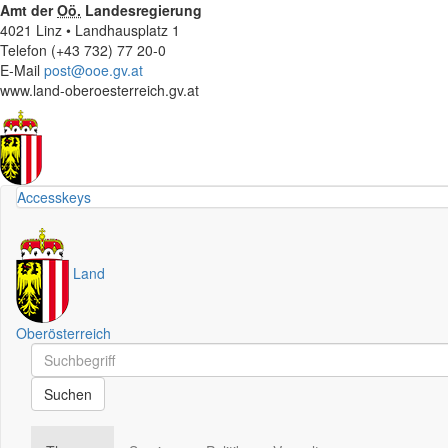
Amt der
Oö.
Landesregierung
4021 Linz • Landhausplatz 1
Telefon (+43 732) 77 20-0
E-Mail
post@ooe.gv.at
www.land-oberoesterreich.gv.at
Accesskeys
Land
Oberösterreich
Schnellsuche
Schnellsuche
Suchen