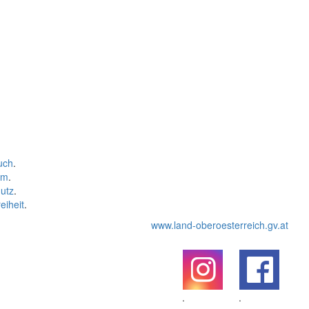
uch
.
um
.
utz
.
eiheit
.
www.land-oberoesterreich.gv.at
.
.