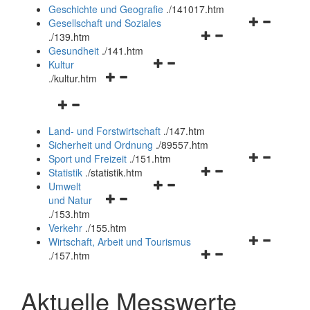
und
Geschichte und Geografie
.
/141017.htm
schließen
Navigationsm
Gesellschaft und Soziales
Navigationsmenü
öffnen
.
/139.htm
öffnen
und
Gesundheit
.
/141.htm
Navigationsmenü
und
schließen
Kultur
Navigationsmenü
öffnen
schließen
.
/kultur.htm
öffnen
und
Navigationsmenü
und
schließen
öffnen
schließen
Land- und Forstwirtschaft
.
/147.htm
und
Sicherheit und Ordnung
.
/89557.htm
schließen
Navigationsm
Sport und Freizeit
.
/151.htm
Navigationsmenü
öffnen
Statistik
.
/statistik.htm
Navigationsmenü
öffnen
und
Umwelt
Navigationsmenü
öffnen
und
schließen
und Natur
öffnen
und
schließen
.
/153.htm
und
schließen
Verkehr
.
/155.htm
schließen
Navigationsm
Wirtschaft, Arbeit und Tourismus
Navigationsmenü
öffnen
.
/157.htm
öffnen
und
und
schließen
Aktuelle Messwerte
schließen