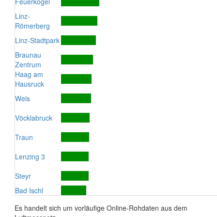
Feuerkogel
Linz-
Römerberg
Linz-Stadtpark
Braunau
Zentrum
Haag am
Hausruck
Wels
Vöcklabruck
Traun
Lenzing 3
Steyr
Bad Ischl
Es handelt sich um vorläufige Online-Rohdaten aus dem