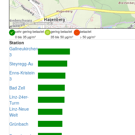
Quellen:
DORIS
,
basemap.at
sehr gering belastet
gering belastet
belastet
0 bis 35 µg/m³
35 bis 50 µg/m³
> 50 µg/m³
Station
Gallneukirchen
3
Steyregg-Au
Enns-Kristein
3
Bad Zell
Linz-24er-
Turm
Linz-Neue
Welt
Grünbach