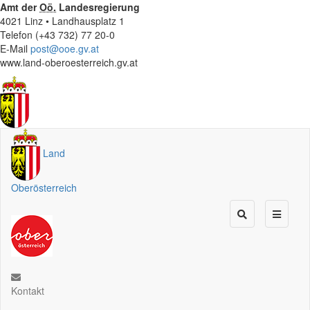
Amt der
Oö.
Landesregierung
4021 Linz • Landhausplatz 1
Telefon (+43 732) 77 20-0
E-Mail
post@ooe.gv.at
www.land-oberoesterreich.gv.at
Land
Oberösterreich
Kontakt