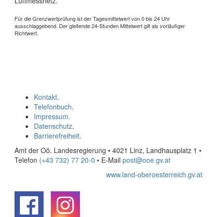
Luftmessnetz.
Für die Grenzwertprüfung ist der Tagesmittelwert von 0 bis 24 Uhr
ausschlaggebend. Der gleitende 24-Stunden Mittelwert gilt als vorläufiger
Richtwert.
Kontakt
.
Telefonbuch
.
Impressum
.
Datenschutz
.
Barrierefreiheit
.
Amt der Oö. Landesregierung • 4021 Linz, Landhausplatz 1
•
Telefon
(+43 732) 77 20-0
• E-Mail
post@ooe.gv.at
www.land-oberoesterreich.gv.at