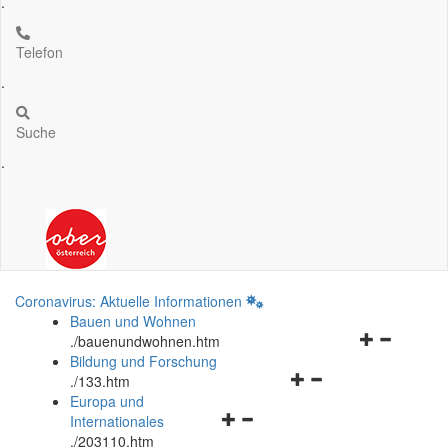
.
Telefon
.
Suche
.
Coronavirus: Aktuelle Informationen
Bauen und Wohnen
Navigationsm
.
/bauenundwohnen.htm
öffnen
Bildung und Forschung
Navigationsmenü
und
.
/133.htm
öffnen
schließen
Europa und
Navigationsmenü
und
Internationales
öffnen
schließen
.
/203110.htm