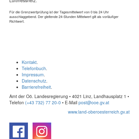
Luftmessnetz.
Für die Grenzwertprüfung ist der Tagesmittelwert von 0 bis 24 Uhr
ausschlaggebend. Der gleitende 24-Stunden Mittelwert gilt als vorläufiger
Richtwert.
Kontakt
.
Telefonbuch
.
Impressum
.
Datenschutz
.
Barrierefreiheit
.
Amt der Oö. Landesregierung • 4021 Linz, Landhausplatz 1
•
Telefon
(+43 732) 77 20-0
• E-Mail
post@ooe.gv.at
www.land-oberoesterreich.gv.at