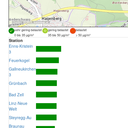
Quellen:
DORIS
,
basemap.at
sehr gering belastet
gering belastet
belastet
0 bis 35 µg/m³
35 bis 50 µg/m³
> 50 µg/m³
Station
Enns-Kristein
3
Feuerkogel
Gallneukirchen
3
Grünbach
Bad Zell
Linz-Neue
Welt
Steyregg-Au
Braunau