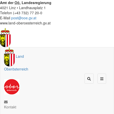
Amt der
Oö.
Landesregierung
4021 Linz • Landhausplatz 1
Telefon (+43 732) 77 20-0
E-Mail
post@ooe.gv.at
www.land-oberoesterreich.gv.at
Land
Oberösterreich
Kontakt