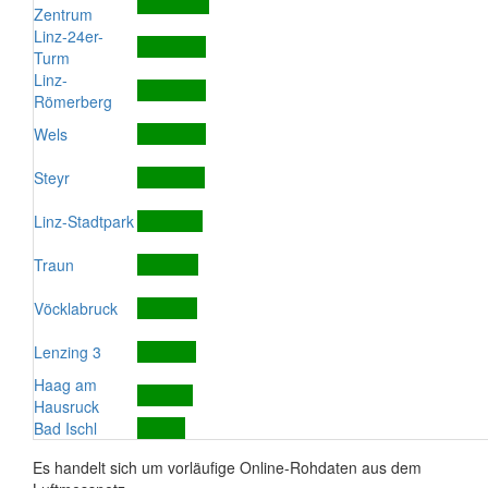
Zentrum
Linz-24er-
Turm
Linz-
Römerberg
Wels
Steyr
Linz-Stadtpark
Traun
Vöcklabruck
Lenzing 3
Haag am
Hausruck
Bad Ischl
Es handelt sich um vorläufige Online-Rohdaten aus dem