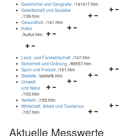
und
Geschichte und Geografie
.
/141017.htm
schließen
Navigationsm
Gesellschaft und Soziales
Navigationsmenü
öffnen
.
/139.htm
öffnen
und
Gesundheit
.
/141.htm
Navigationsmenü
und
schließen
Kultur
Navigationsmenü
öffnen
schließen
.
/kultur.htm
öffnen
und
Navigationsmenü
und
schließen
öffnen
schließen
Land- und Forstwirtschaft
.
/147.htm
und
Sicherheit und Ordnung
.
/89557.htm
schließen
Navigationsm
Sport und Freizeit
.
/151.htm
Navigationsmenü
öffnen
Statistik
.
/statistik.htm
Navigationsmenü
öffnen
und
Umwelt
Navigationsmenü
öffnen
und
schließen
und Natur
öffnen
und
schließen
.
/153.htm
und
schließen
Verkehr
.
/155.htm
schließen
Navigationsm
Wirtschaft, Arbeit und Tourismus
Navigationsmenü
öffnen
.
/157.htm
öffnen
und
und
schließen
Aktuelle Messwerte
schließen