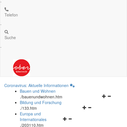
.
Telefon
.
Suche
.
Coronavirus: Aktuelle Informationen
Bauen und Wohnen
Navigationsm
.
/bauenundwohnen.htm
öffnen
Bildung und Forschung
Navigationsmenü
und
.
/133.htm
öffnen
schließen
Europa und
Navigationsmenü
und
Internationales
öffnen
schließen
.
/203110.htm