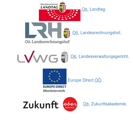
Oö.
Landtag
.
Oö.
Landesrechnungshof
.
Oö.
Landesverwaltungsgericht
.
Europe Direct
OÖ
.
Oö.
Zukunftsakademie
.