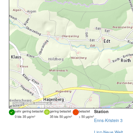
Quellen:
DORIS
,
basemap.at
Station
sehr gering belastet
gering belastet
belastet
0 bis 35 µg/m³
35 bis 50 µg/m³
> 50 µg/m³
Enns-Kristein 3
Linz-Neue Welt