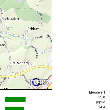
Messwert
15.6
µg/m³
14.4