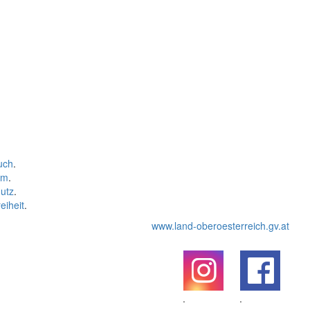
uch
.
um
.
utz
.
eiheit
.
www.land-oberoesterreich.gv.at
.
.