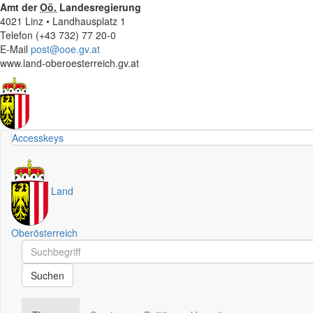
Amt der
Oö.
Landesregierung
4021 Linz • Landhausplatz 1
Telefon (+43 732) 77 20-0
E-Mail
post@ooe.gv.at
www.land-oberoesterreich.gv.at
Accesskeys
Land
Oberösterreich
Schnellsuche
Schnellsuche
Suchen