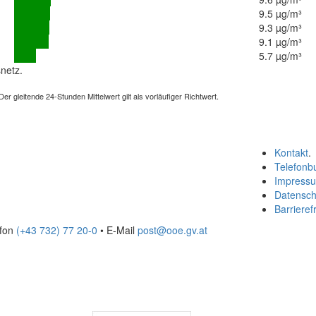
9.5 µg/m³
9.3 µg/m³
9.1 µg/m³
5.7 µg/m³
netz.
 gleitende 24-Stunden Mittelwert gilt als vorläufiger Richtwert.
Kontakt
.
Telefonb
Impress
Datensch
Barrierefr
efon
(+43 732) 77 20-0
• E-Mail
post@ooe.gv.at