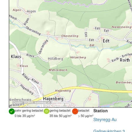
Quellen:
DORIS
,
basemap.at
Station
sehr gering belastet
gering belastet
belastet
0 bis 35 µg/m³
35 bis 50 µg/m³
> 50 µg/m³
Steyregg-Au
Gallneukirchen 3