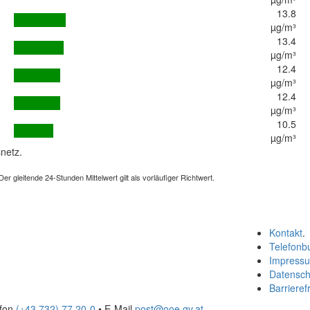
13.8
µg/m³
13.4
µg/m³
12.4
µg/m³
12.4
µg/m³
10.5
µg/m³
netz.
 gleitende 24-Stunden Mittelwert gilt als vorläufiger Richtwert.
Kontakt
.
Telefonb
Impress
Datensch
Barrierefr
efon
(+43 732) 77 20-0
• E-Mail
post@ooe.gv.at