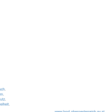
uch
.
um
.
utz
.
eiheit
.
www.land-oberoesterreich.gv.at