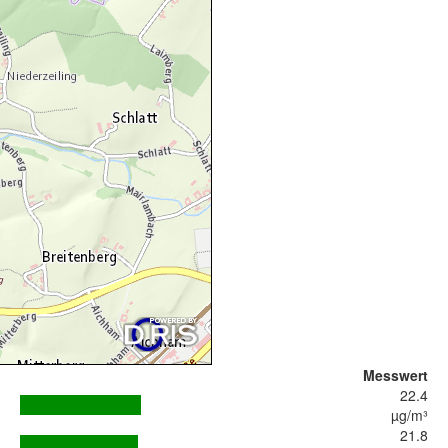
Messwert
22.4
µg/m³
21.8