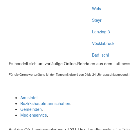
Wels
Steyr
Lenzing 3
Vöcklabruck
Bad Ischl
Es handelt sich um vorläufige Online-Rohdaten aus dem Luftmess
Für die Grenzwertprüfung ist der Tagesmittelwert von 0 bis 24 Uhr ausschlaggebend. Der
Amtstafel
.
Bezirkshauptmannschaften
.
Gemeinden
.
Medienservice
.
Amt der Oö. Landesregierung • 4021 Linz, Landhausplatz 1
• Tel