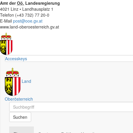
Amt der
Oö.
Landesregierung
4021 Linz • Landhausplatz 1
Telefon (+43 732) 77 20-0
E-Mail
post@ooe.gv.at
www.land-oberoesterreich.gv.at
Accesskeys
Land
Oberösterreich
Schnellsuche
Schnellsuche
Suchen