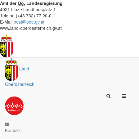
Amt der
Oö.
Landesregierung
4021 Linz • Landhausplatz 1
Telefon (+43 732) 77 20-0
E-Mail
post@ooe.gv.at
www.land-oberoesterreich.gv.at
Land
Oberösterreich
Kontakt