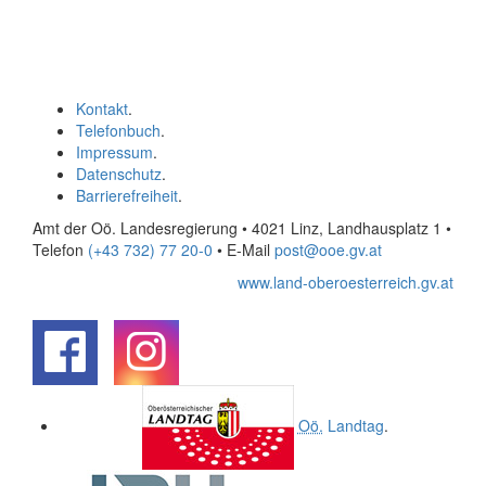
Kontakt
.
Telefonbuch
.
Impressum
.
Datenschutz
.
Barrierefreiheit
.
Amt der Oö. Landesregierung • 4021 Linz, Landhausplatz 1
•
Telefon
(+43 732) 77 20-0
• E-Mail
post@ooe.gv.at
www.land-oberoesterreich.gv.at
.
.
Oö.
Landtag
.