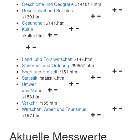
und
Geschichte und Geografie
.
/141017.htm
schließen
Navigationsm
Gesellschaft und Soziales
Navigationsmenü
öffnen
.
/139.htm
öffnen
und
Gesundheit
.
/141.htm
Navigationsmenü
und
schließen
Kultur
Navigationsmenü
öffnen
schließen
.
/kultur.htm
öffnen
und
Navigationsmenü
und
schließen
öffnen
schließen
Land- und Forstwirtschaft
.
/147.htm
und
Sicherheit und Ordnung
.
/89557.htm
schließen
Navigationsm
Sport und Freizeit
.
/151.htm
Navigationsmenü
öffnen
Statistik
.
/statistik.htm
Navigationsmenü
öffnen
und
Umwelt
Navigationsmenü
öffnen
und
schließen
und Natur
öffnen
und
schließen
.
/153.htm
und
schließen
Verkehr
.
/155.htm
schließen
Navigationsm
Wirtschaft, Arbeit und Tourismus
Navigationsmenü
öffnen
.
/157.htm
öffnen
und
und
schließen
Aktuelle Messwerte
schließen