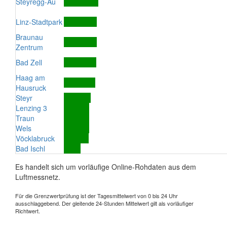
Steyregg-Au
Linz-Stadtpark
Braunau
Zentrum
Bad Zell
Haag am
Hausruck
Steyr
Lenzing 3
Traun
Wels
Vöcklabruck
Bad Ischl
Es handelt sich um vorläufige Online-Rohdaten aus dem
Luftmessnetz.
Für die Grenzwertprüfung ist der Tagesmittelwert von 0 bis 24 Uhr
ausschlaggebend. Der gleitende 24-Stunden Mittelwert gilt als vorläufiger
Richtwert.