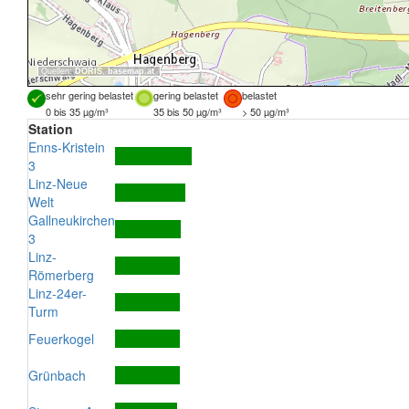
Quellen:
DORIS
,
basemap.at
sehr gering belastet
gering belastet
belastet
0 bis 35 µg/m³
35 bis 50 µg/m³
> 50 µg/m³
Station
Enns-Kristein
3
Linz-Neue
Welt
Gallneukirchen
3
Linz-
Römerberg
Linz-24er-
Turm
Feuerkogel
Grünbach