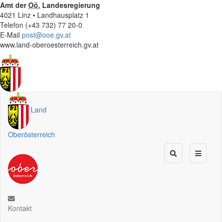
Amt der
Oö.
Landesregierung
4021 Linz • Landhausplatz 1
Telefon (+43 732) 77 20-0
E-Mail
post@ooe.gv.at
www.land-oberoesterreich.gv.at
Land
Oberösterreich
Kontakt