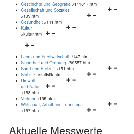
und
Geschichte und Geografie
.
/141017.htm
schließen
Navigationsm
Gesellschaft und Soziales
Navigationsmenü
öffnen
.
/139.htm
öffnen
und
Gesundheit
.
/141.htm
Navigationsmenü
und
schließen
Kultur
Navigationsmenü
öffnen
schließen
.
/kultur.htm
öffnen
und
Navigationsmenü
und
schließen
öffnen
schließen
Land- und Forstwirtschaft
.
/147.htm
und
Sicherheit und Ordnung
.
/89557.htm
schließen
Navigationsm
Sport und Freizeit
.
/151.htm
Navigationsmenü
öffnen
Statistik
.
/statistik.htm
Navigationsmenü
öffnen
und
Umwelt
Navigationsmenü
öffnen
und
schließen
und Natur
öffnen
und
schließen
.
/153.htm
und
schließen
Verkehr
.
/155.htm
schließen
Navigationsm
Wirtschaft, Arbeit und Tourismus
Navigationsmenü
öffnen
.
/157.htm
öffnen
und
und
schließen
Aktuelle Messwerte
schließen