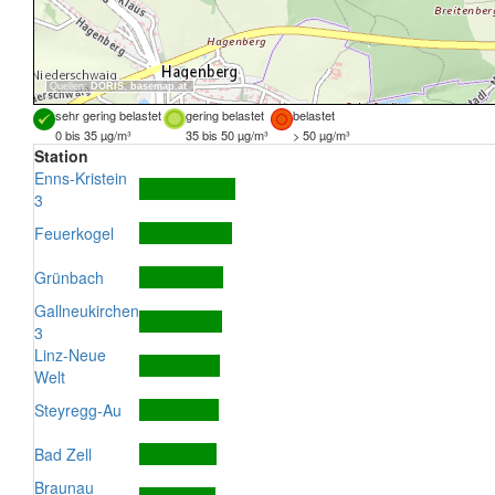
Quellen:
DORIS
,
basemap.at
sehr gering belastet
gering belastet
belastet
0 bis 35 µg/m³
35 bis 50 µg/m³
> 50 µg/m³
Station
Enns-Kristein
3
Feuerkogel
Grünbach
Gallneukirchen
3
Linz-Neue
Welt
Steyregg-Au
Bad Zell
Braunau