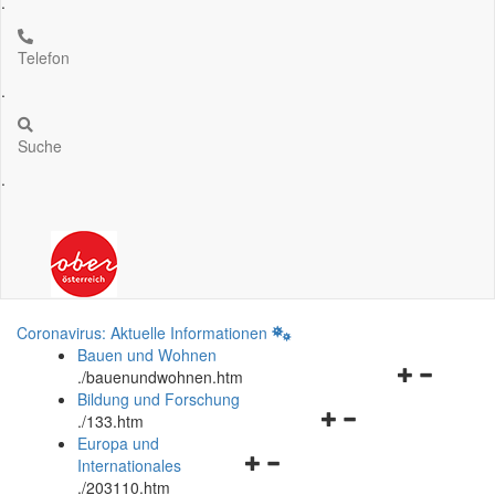
.
Telefon
.
Suche
.
Coronavirus: Aktuelle Informationen
Bauen und Wohnen
Navigationsm
.
/bauenundwohnen.htm
öffnen
Bildung und Forschung
Navigationsmenü
und
.
/133.htm
öffnen
schließen
Europa und
Navigationsmenü
und
Internationales
öffnen
schließen
.
/203110.htm