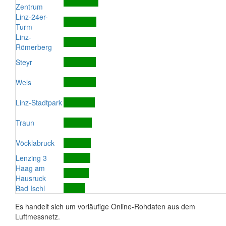
Zentrum
Linz-24er-
Turm
Linz-
Römerberg
Steyr
Wels
Linz-Stadtpark
Traun
Vöcklabruck
Lenzing 3
Haag am
Hausruck
Bad Ischl
Es handelt sich um vorläufige Online-Rohdaten aus dem
Luftmessnetz.