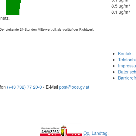
8.5 µg/m³
8.1 µg/m³
netz.
 gleitende 24-Stunden Mittelwert gilt als vorläufiger Richtwert.
Kontakt
.
Telefonb
Impress
Datensch
Barrierefr
efon
(+43 732) 77 20-0
• E-Mail
post@ooe.gv.at
Oö.
Landtag
.