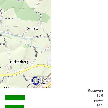
Messwert
15.6
µg/m³
14.5