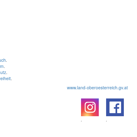
uch
.
um
.
utz
.
eiheit
.
www.land-oberoesterreich.gv.at
.
.