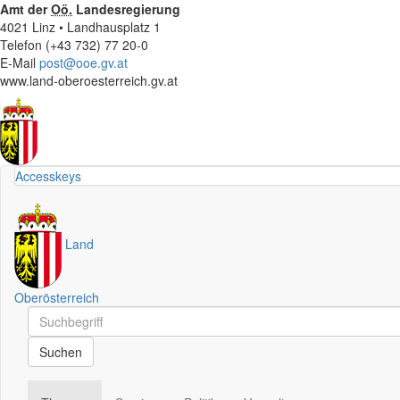
Amt der
Oö.
Landesregierung
4021 Linz • Landhausplatz 1
Telefon (+43 732) 77 20-0
E-Mail
post@ooe.gv.at
www.land-oberoesterreich.gv.at
Accesskeys
Land
Oberösterreich
Schnellsuche
Schnellsuche
Suchen