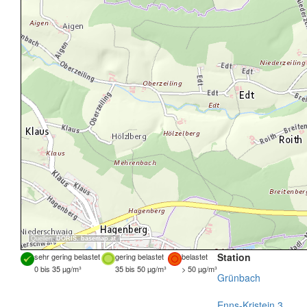
Quellen:
DORIS
,
basemap.at
Station
sehr gering belastet
gering belastet
belastet
0 bis 35 µg/m³
35 bis 50 µg/m³
> 50 µg/m³
Grünbach
Enns-Kristein 3