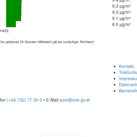
9.3 µg/m³
9.3 µg/m³
9.1 µg/m³
6.0 µg/m³
netz.
 gleitende 24-Stunden Mittelwert gilt als vorläufiger Richtwert.
Kontakt
.
Telefonb
Impress
Datensch
Barrierefr
efon
(+43 732) 77 20-0
• E-Mail
post@ooe.gv.at