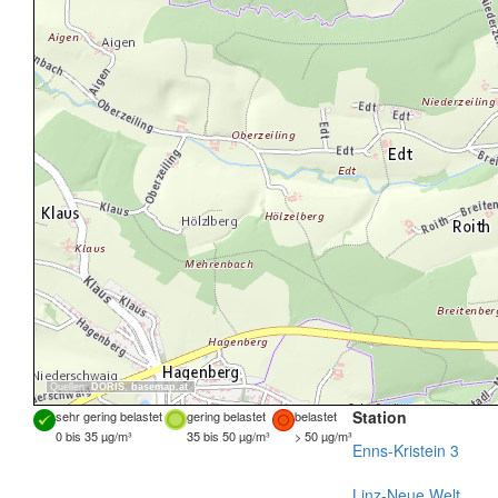
Quellen:
DORIS
,
basemap.at
Station
sehr gering belastet
gering belastet
belastet
0 bis 35 µg/m³
35 bis 50 µg/m³
> 50 µg/m³
Enns-Kristein 3
Linz-Neue Welt