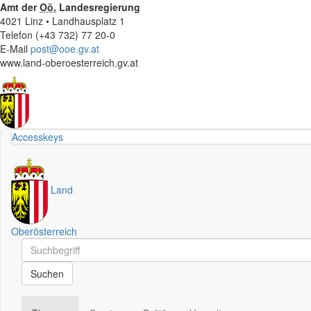
Amt der
Oö.
Landesregierung
4021 Linz • Landhausplatz 1
Telefon (+43 732) 77 20-0
E-Mail
post@ooe.gv.at
www.land-oberoesterreich.gv.at
Accesskeys
Land
Oberösterreich
Schnellsuche
Schnellsuche
Suchen