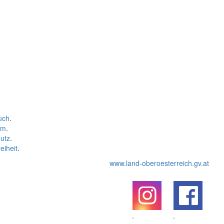
uch
.
um
.
utz
.
eiheit
.
www.land-oberoesterreich.gv.at
.
.