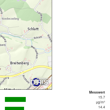
Messwert
15.7
µg/m³
14.4