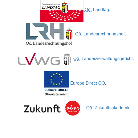
Oö.
Landtag
.
Oö.
Landesrechnungshof
.
Oö.
Landesverwaltungsgericht
.
Europe Direct
OÖ
.
Oö.
Zukunftsakademie
.