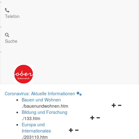
.
Telefon
.
Suche
.
Coronavirus: Aktuelle Informationen
Bauen und Wohnen
Navigationsm
.
/bauenundwohnen.htm
öffnen
Bildung und Forschung
Navigationsmenü
und
.
/133.htm
öffnen
schließen
Europa und
Navigationsmenü
und
Internationales
öffnen
schließen
.
/203110.htm