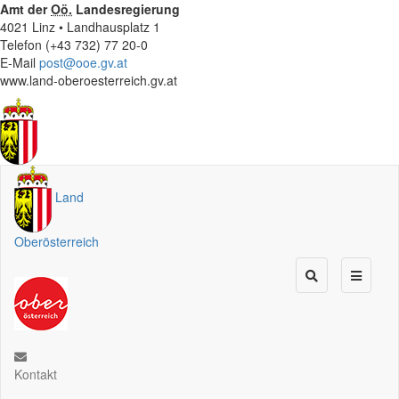
Amt der
Oö.
Landesregierung
4021 Linz • Landhausplatz 1
Telefon (+43 732) 77 20-0
E-Mail
post@ooe.gv.at
www.land-oberoesterreich.gv.at
Land
Oberösterreich
Kontakt