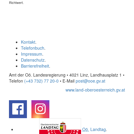
Richtwert.
Kontakt
.
Telefonbuch
.
Impressum
.
Datenschutz
.
Barrierefreiheit
.
Amt der Oö. Landesregierung • 4021 Linz, Landhausplatz 1
•
Telefon
(+43 732) 77 20-0
• E-Mail
post@ooe.gv.at
www.land-oberoesterreich.gv.at
.
.
Oö.
Landtag
.