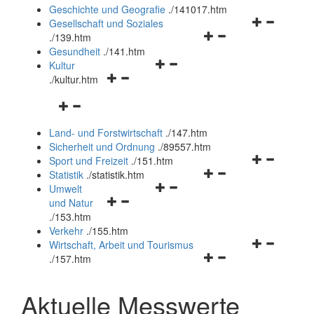
und
Geschichte und Geografie
.
/141017.htm
schließen
Navigationsm
Gesellschaft und Soziales
Navigationsmenü
öffnen
.
/139.htm
öffnen
und
Gesundheit
.
/141.htm
Navigationsmenü
und
schließen
Kultur
Navigationsmenü
öffnen
schließen
.
/kultur.htm
öffnen
und
Navigationsmenü
und
schließen
öffnen
schließen
Land- und Forstwirtschaft
.
/147.htm
und
Sicherheit und Ordnung
.
/89557.htm
schließen
Navigationsm
Sport und Freizeit
.
/151.htm
Navigationsmenü
öffnen
Statistik
.
/statistik.htm
Navigationsmenü
öffnen
und
Umwelt
Navigationsmenü
öffnen
und
schließen
und Natur
öffnen
und
schließen
.
/153.htm
und
schließen
Verkehr
.
/155.htm
schließen
Navigationsm
Wirtschaft, Arbeit und Tourismus
Navigationsmenü
öffnen
.
/157.htm
öffnen
und
und
schließen
Aktuelle Messwerte
schließen