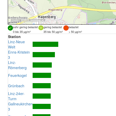
Quellen:
DORIS
,
basemap.at
sehr gering belastet
gering belastet
belastet
0 bis 35 µg/m³
35 bis 50 µg/m³
> 50 µg/m³
Station
Linz-Neue
Welt
Enns-Kristein
3
Linz-
Römerberg
Feuerkogel
Grünbach
Linz-24er-
Turm
Gallneukirchen
3