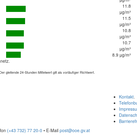
11.8
µg/m³
11.5
µg/m³
10.8
µg/m³
10.7
µg/m³
8.9 µg/m³
netz.
 gleitende 24-Stunden Mittelwert gilt als vorläufiger Richtwert.
Kontakt
.
Telefonb
Impress
Datensch
Barrierefr
efon
(+43 732) 77 20-0
• E-Mail
post@ooe.gv.at