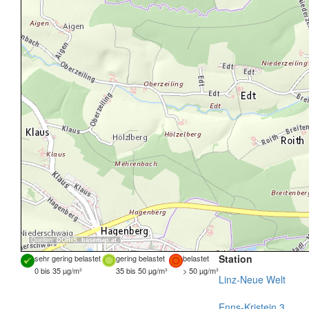
Quellen:
DORIS
,
basemap.at
Station
sehr gering belastet
gering belastet
belastet
0 bis 35 µg/m³
35 bis 50 µg/m³
> 50 µg/m³
Linz-Neue Welt
Enns-Kristein 3