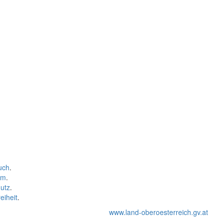
uch
.
um
.
utz
.
eiheit
.
www.land-oberoesterreich.gv.at