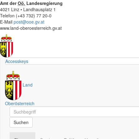
Amt der
Oö.
Landesregierung
4021 Linz • Landhausplatz 1
Telefon (+43 732) 77 20-0
E-Mail
post@ooe.gv.at
www.land-oberoesterreich.gv.at
Accesskeys
Land
Oberösterreich
Schnellsuche
Schnellsuche
Suchen