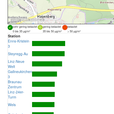
Quellen:
DORIS
,
basemap.at
sehr gering belastet
gering belastet
belastet
0 bis 35 µg/m³
35 bis 50 µg/m³
> 50 µg/m³
Station
Enns-Kristein
3
Steyregg-Au
Linz-Neue
Welt
Gallneukirchen
3
Braunau
Zentrum
Linz-24er-
Turm
Wels