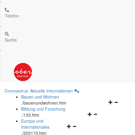
.
Telefon
.
Suche
.
Coronavirus: Aktuelle Informationen
Bauen und Wohnen
Navigationsm
.
/bauenundwohnen.htm
öffnen
Bildung und Forschung
Navigationsmenü
und
.
/133.htm
öffnen
schließen
Europa und
Navigationsmenü
und
Internationales
öffnen
schließen
.
/203110.htm