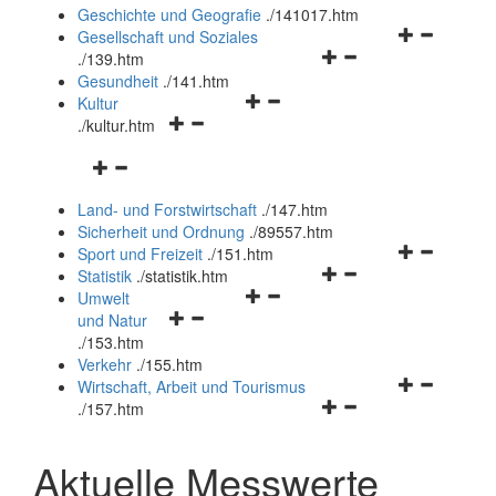
und
Geschichte und Geografie
.
/141017.htm
schließen
Navigationsm
Gesellschaft und Soziales
Navigationsmenü
öffnen
.
/139.htm
öffnen
und
Gesundheit
.
/141.htm
Navigationsmenü
und
schließen
Kultur
Navigationsmenü
öffnen
schließen
.
/kultur.htm
öffnen
und
Navigationsmenü
und
schließen
öffnen
schließen
Land- und Forstwirtschaft
.
/147.htm
und
Sicherheit und Ordnung
.
/89557.htm
schließen
Navigationsm
Sport und Freizeit
.
/151.htm
Navigationsmenü
öffnen
Statistik
.
/statistik.htm
Navigationsmenü
öffnen
und
Umwelt
Navigationsmenü
öffnen
und
schließen
und Natur
öffnen
und
schließen
.
/153.htm
und
schließen
Verkehr
.
/155.htm
schließen
Navigationsm
Wirtschaft, Arbeit und Tourismus
Navigationsmenü
öffnen
.
/157.htm
öffnen
und
und
schließen
Aktuelle Messwerte
schließen