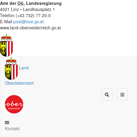
Amt der
Oö.
Landesregierung
4021 Linz • Landhausplatz 1
Telefon (+43 732) 77 20-0
E-Mail
post@ooe.gv.at
www.land-oberoesterreich.gv.at
Land
Oberösterreich
Kontakt