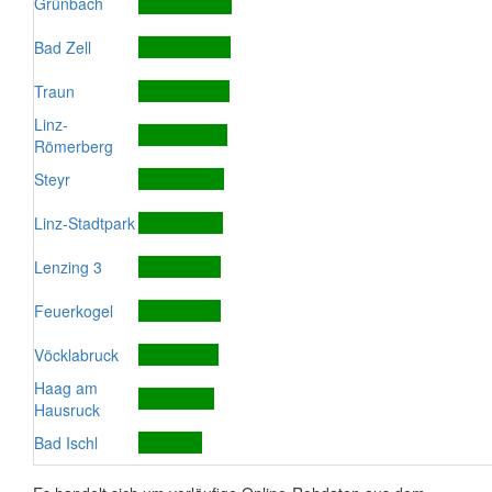
Grünbach
Bad Zell
Traun
Linz-
Römerberg
Steyr
Linz-Stadtpark
Lenzing 3
Feuerkogel
Vöcklabruck
Haag am
Hausruck
Bad Ischl