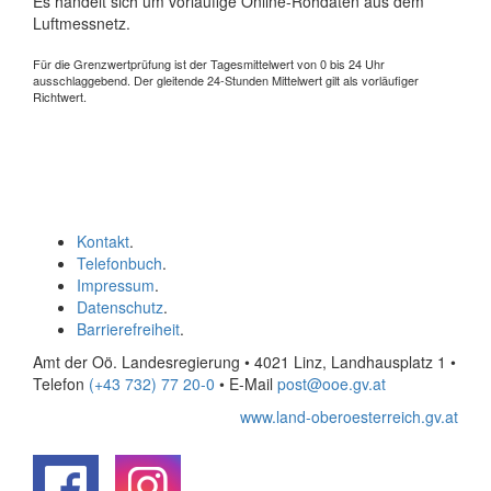
Es handelt sich um vorläufige Online-Rohdaten aus dem
Luftmessnetz.
Für die Grenzwertprüfung ist der Tagesmittelwert von 0 bis 24 Uhr
ausschlaggebend. Der gleitende 24-Stunden Mittelwert gilt als vorläufiger
Richtwert.
Kontakt
.
Telefonbuch
.
Impressum
.
Datenschutz
.
Barrierefreiheit
.
Amt der Oö. Landesregierung • 4021 Linz, Landhausplatz 1
•
Telefon
(+43 732) 77 20-0
• E-Mail
post@ooe.gv.at
www.land-oberoesterreich.gv.at