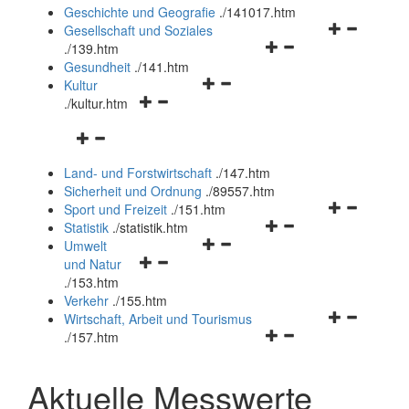
und
Geschichte und Geografie
.
/141017.htm
schließen
Navigationsm
Gesellschaft und Soziales
Navigationsmenü
öffnen
.
/139.htm
öffnen
und
Gesundheit
.
/141.htm
Navigationsmenü
und
schließen
Kultur
Navigationsmenü
öffnen
schließen
.
/kultur.htm
öffnen
und
Navigationsmenü
und
schließen
öffnen
schließen
Land- und Forstwirtschaft
.
/147.htm
und
Sicherheit und Ordnung
.
/89557.htm
schließen
Navigationsm
Sport und Freizeit
.
/151.htm
Navigationsmenü
öffnen
Statistik
.
/statistik.htm
Navigationsmenü
öffnen
und
Umwelt
Navigationsmenü
öffnen
und
schließen
und Natur
öffnen
und
schließen
.
/153.htm
und
schließen
Verkehr
.
/155.htm
schließen
Navigationsm
Wirtschaft, Arbeit und Tourismus
Navigationsmenü
öffnen
.
/157.htm
öffnen
und
und
schließen
Aktuelle Messwerte
schließen