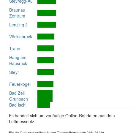
Steyregg-Au
Braunau
Zentrum
Lenzing 3
Vöcklabruck
Traun
Haag am
Hausruck
Steyr
Feuerkogel
Bad Zell
Grünbach
Bad Ischl
Es handelt sich um vorläufige Online-Rohdaten aus dem
Luftmessnetz.
Für die Grenzwertprüfung ist der Tagesmittelwert von 0 bis 24 Uhr