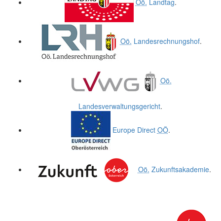
Oö.
Landtag
.
Oö.
Landesrechnungshof
.
Oö.
Landesverwaltungsgericht
.
Europe Direct
OÖ
.
Oö.
Zukunftsakademie
.