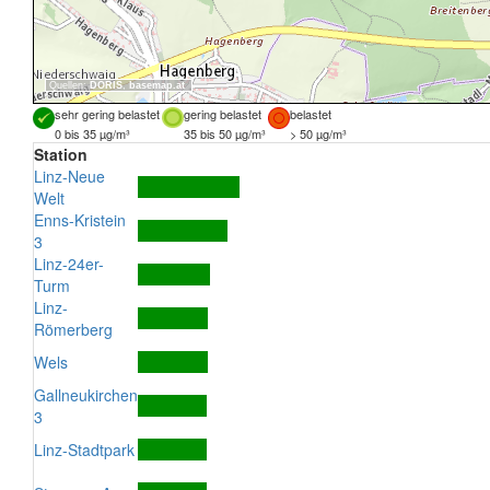
Quellen:
DORIS
,
basemap.at
sehr gering belastet
gering belastet
belastet
0 bis 35 µg/m³
35 bis 50 µg/m³
> 50 µg/m³
Station
Linz-Neue
Welt
Enns-Kristein
3
Linz-24er-
Turm
Linz-
Römerberg
Wels
Gallneukirchen
3
Linz-Stadtpark