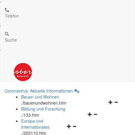
.
Telefon
.
Suche
.
Coronavirus: Aktuelle Informationen
Bauen und Wohnen
Navigationsm
.
/bauenundwohnen.htm
öffnen
Bildung und Forschung
Navigationsmenü
und
.
/133.htm
öffnen
schließen
Europa und
Navigationsmenü
und
Internationales
öffnen
schließen
.
/203110.htm