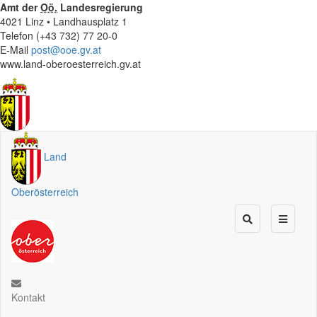
Amt der
Oö.
Landesregierung
4021 Linz • Landhausplatz 1
Telefon (+43 732) 77 20-0
E-Mail
post@ooe.gv.at
www.land-oberoesterreich.gv.at
Land
Oberösterreich
Kontakt