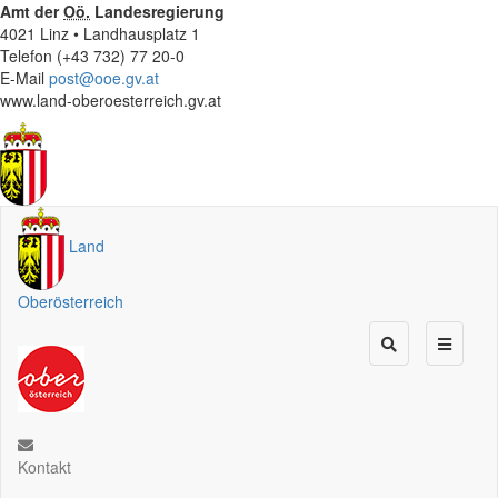
Amt der
Oö.
Landesregierung
4021 Linz • Landhausplatz 1
Telefon (+43 732) 77 20-0
E-Mail
post@ooe.gv.at
www.land-oberoesterreich.gv.at
Land
Oberösterreich
Kontakt