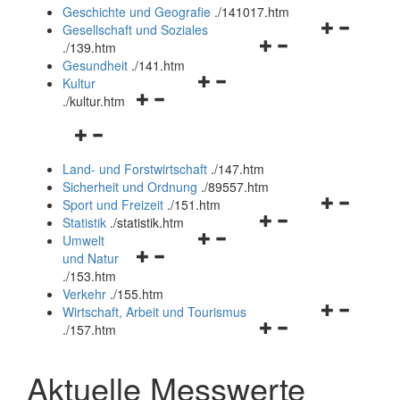
und
Geschichte und Geografie
.
/141017.htm
schließen
Navigationsm
Gesellschaft und Soziales
Navigationsmenü
öffnen
.
/139.htm
öffnen
und
Gesundheit
.
/141.htm
Navigationsmenü
und
schließen
Kultur
Navigationsmenü
öffnen
schließen
.
/kultur.htm
öffnen
und
Navigationsmenü
und
schließen
öffnen
schließen
Land- und Forstwirtschaft
.
/147.htm
und
Sicherheit und Ordnung
.
/89557.htm
schließen
Navigationsm
Sport und Freizeit
.
/151.htm
Navigationsmenü
öffnen
Statistik
.
/statistik.htm
Navigationsmenü
öffnen
und
Umwelt
Navigationsmenü
öffnen
und
schließen
und Natur
öffnen
und
schließen
.
/153.htm
und
schließen
Verkehr
.
/155.htm
schließen
Navigationsm
Wirtschaft, Arbeit und Tourismus
Navigationsmenü
öffnen
.
/157.htm
öffnen
und
und
schließen
Aktuelle Messwerte
schließen