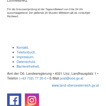
Luftmessnetz.
Für die Grenzwertprüfung ist der Tagesmittelwert von 0 bis 24 Uhr
ausschlaggebend. Der gleitende 24-Stunden Mittelwert gilt als vorläufiger
Richtwert.
Kontakt
.
Telefonbuch
.
Impressum
.
Datenschutz
.
Barrierefreiheit
.
Amt der Oö. Landesregierung • 4021 Linz, Landhausplatz 1
•
Telefon
(+43 732) 77 20-0
• E-Mail
post@ooe.gv.at
www.land-oberoesterreich.gv.at