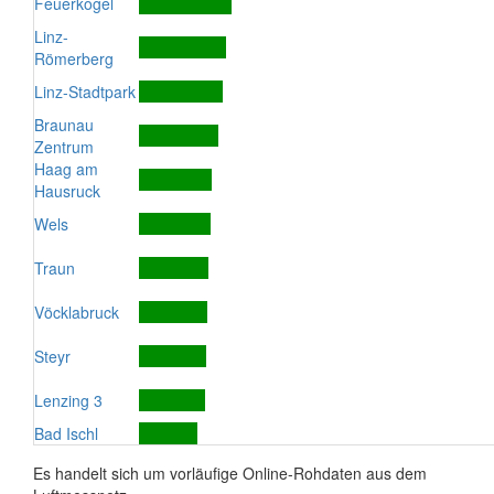
Feuerkogel
Linz-
Römerberg
Linz-Stadtpark
Braunau
Zentrum
Haag am
Hausruck
Wels
Traun
Vöcklabruck
Steyr
Lenzing 3
Bad Ischl
Es handelt sich um vorläufige Online-Rohdaten aus dem