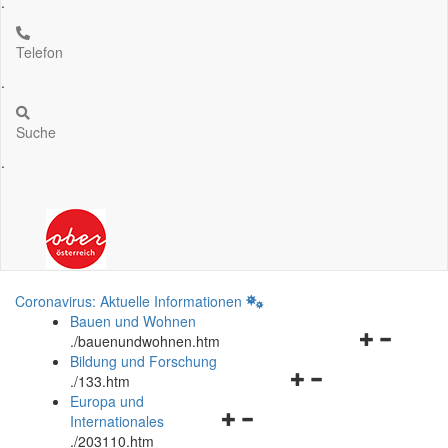
.
Telefon
.
Suche
.
Coronavirus: Aktuelle Informationen
Bauen und Wohnen
Navigationsm
.
/bauenundwohnen.htm
öffnen
Bildung und Forschung
Navigationsmenü
und
.
/133.htm
öffnen
schließen
Europa und
Navigationsmenü
und
Internationales
öffnen
schließen
.
/203110.htm