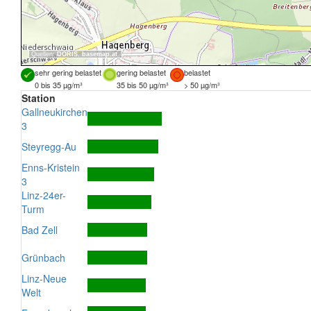
Quellen:
DORIS
,
basemap.at
sehr gering belastet
gering belastet
belastet
0 bis 35 µg/m³
35 bis 50 µg/m³
> 50 µg/m³
Station
Gallneukirchen
3
Steyregg-Au
Enns-Kristein
3
Linz-24er-
Turm
Bad Zell
Grünbach
Linz-Neue
Welt