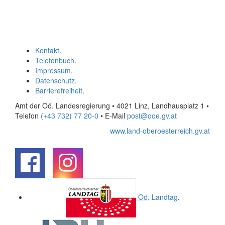
Kontakt
.
Telefonbuch
.
Impressum
.
Datenschutz
.
Barrierefreiheit
.
Amt der Oö. Landesregierung • 4021 Linz, Landhausplatz 1
•
Telefon
(+43 732) 77 20-0
• E-Mail
post@ooe.gv.at
www.land-oberoesterreich.gv.at
.
.
Oö.
Landtag
.