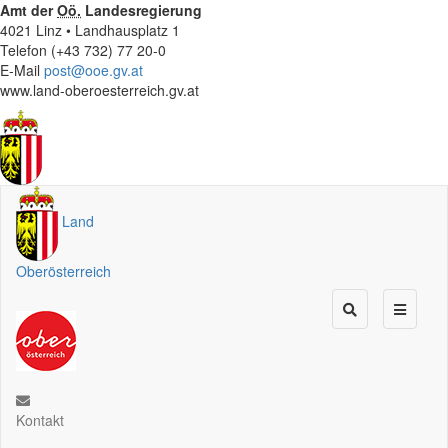
Amt der
Oö.
Landesregierung
4021 Linz • Landhausplatz 1
Telefon (+43 732) 77 20-0
E-Mail
post@ooe.gv.at
www.land-oberoesterreich.gv.at
Land
Oberösterreich
Kontakt