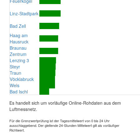
Feuerkogel
Linz-Stadtpark
Bad Zell
Haag am
Hausruck
Braunau
Zentrum
Lenzing 3
Steyr
Traun
Vöcklabruck
Wels
Bad Ischl
Es handelt sich um vorläufige Online-Rohdaten aus dem
Luftmessnetz.
Für die Grenzwertprüfung ist der Tagesmittelwert von 0 bis 24 Uhr
ausschlaggebend. Der gleitende 24-Stunden Mittelwert gilt als vorläufiger
Richtwert.