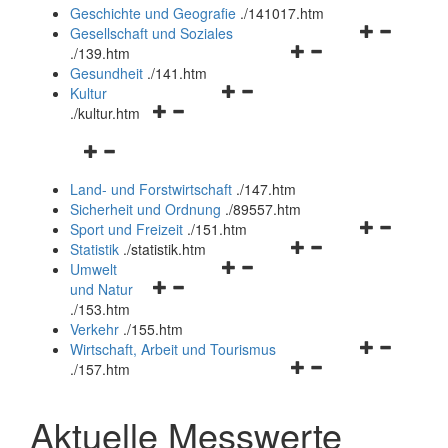
und
Geschichte und Geografie
.
/141017.htm
schließen
Navigationsm
Gesellschaft und Soziales
Navigationsmenü
öffnen
.
/139.htm
öffnen
und
Gesundheit
.
/141.htm
Navigationsmenü
und
schließen
Kultur
Navigationsmenü
öffnen
schließen
.
/kultur.htm
öffnen
und
Navigationsmenü
und
schließen
öffnen
schließen
Land- und Forstwirtschaft
.
/147.htm
und
Sicherheit und Ordnung
.
/89557.htm
schließen
Navigationsm
Sport und Freizeit
.
/151.htm
Navigationsmenü
öffnen
Statistik
.
/statistik.htm
Navigationsmenü
öffnen
und
Umwelt
Navigationsmenü
öffnen
und
schließen
und Natur
öffnen
und
schließen
.
/153.htm
und
schließen
Verkehr
.
/155.htm
schließen
Navigationsm
Wirtschaft, Arbeit und Tourismus
Navigationsmenü
öffnen
.
/157.htm
öffnen
und
und
schließen
Aktuelle Messwerte
schließen