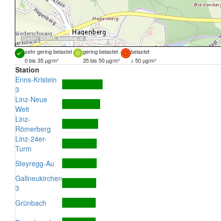
Quellen:
DORIS
,
basemap.at
sehr gering belastet
gering belastet
belastet
0 bis 35 µg/m³
35 bis 50 µg/m³
> 50 µg/m³
Station
Enns-Kristein
3
Linz-Neue
Welt
Linz-
Römerberg
Linz-24er-
Turm
Steyregg-Au
Gallneukirchen
3
Grünbach