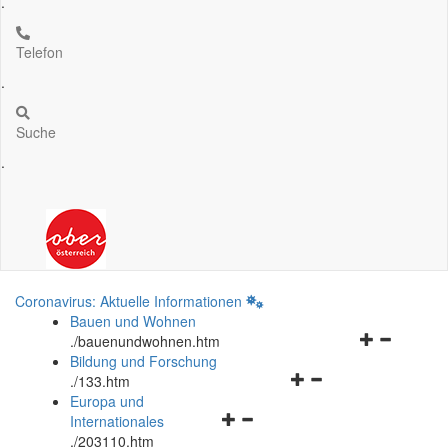
.
Telefon
.
Suche
.
Coronavirus: Aktuelle Informationen
Bauen und Wohnen
Navigationsm
.
/bauenundwohnen.htm
öffnen
Bildung und Forschung
Navigationsmenü
und
.
/133.htm
öffnen
schließen
Europa und
Navigationsmenü
und
Internationales
öffnen
schließen
.
/203110.htm