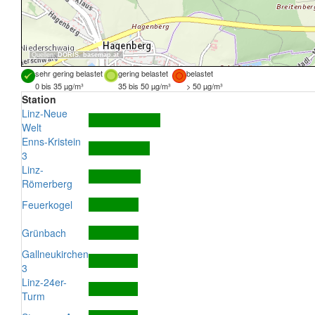
Quellen:
DORIS
,
basemap.at
sehr gering belastet
gering belastet
belastet
0 bis 35 µg/m³
35 bis 50 µg/m³
> 50 µg/m³
Station
Linz-Neue
Welt
Enns-Kristein
3
Linz-
Römerberg
Feuerkogel
Grünbach
Gallneukirchen
3
Linz-24er-
Turm