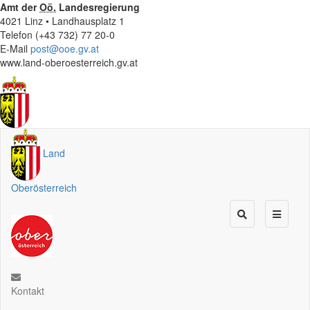
Amt der
Oö.
Landesregierung
4021 Linz • Landhausplatz 1
Telefon (+43 732) 77 20-0
E-Mail
post@ooe.gv.at
www.land-oberoesterreich.gv.at
Land
Oberösterreich
Kontakt