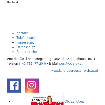
Richtwert.
Kontakt
.
Telefonbuch
.
Impressum
.
Datenschutz
.
Barrierefreiheit
.
Amt der Oö. Landesregierung • 4021 Linz, Landhausplatz 1
•
Telefon
(+43 732) 77 20-0
• E-Mail
post@ooe.gv.at
www.land-oberoesterreich.gv.at
.
.
Oö.
Landtag
.