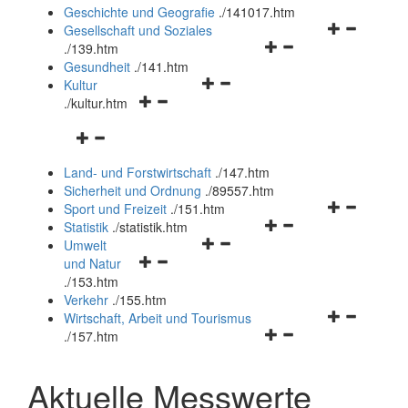
und
Geschichte und Geografie
.
/141017.htm
schließen
Navigationsm
Gesellschaft und Soziales
Navigationsmenü
öffnen
.
/139.htm
öffnen
und
Gesundheit
.
/141.htm
Navigationsmenü
und
schließen
Kultur
Navigationsmenü
öffnen
schließen
.
/kultur.htm
öffnen
und
Navigationsmenü
und
schließen
öffnen
schließen
Land- und Forstwirtschaft
.
/147.htm
und
Sicherheit und Ordnung
.
/89557.htm
schließen
Navigationsm
Sport und Freizeit
.
/151.htm
Navigationsmenü
öffnen
Statistik
.
/statistik.htm
Navigationsmenü
öffnen
und
Umwelt
Navigationsmenü
öffnen
und
schließen
und Natur
öffnen
und
schließen
.
/153.htm
und
schließen
Verkehr
.
/155.htm
schließen
Navigationsm
Wirtschaft, Arbeit und Tourismus
Navigationsmenü
öffnen
.
/157.htm
öffnen
und
und
schließen
Aktuelle Messwerte
schließen