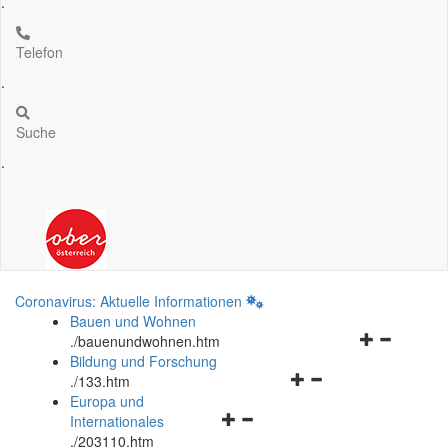
.
Telefon
.
Suche
.
Coronavirus: Aktuelle Informationen
Bauen und Wohnen
Navigationsm
.
/bauenundwohnen.htm
öffnen
Bildung und Forschung
Navigationsmenü
und
.
/133.htm
öffnen
schließen
Europa und
Navigationsmenü
und
Internationales
öffnen
schließen
.
/203110.htm