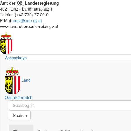
Amt der
Oö.
Landesregierung
4021 Linz • Landhausplatz 1
Telefon (+43 732) 77 20-0
E-Mail
post@ooe.gv.at
www.land-oberoesterreich.gv.at
Accesskeys
Land
Oberösterreich
Schnellsuche
Schnellsuche
Suchen