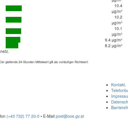
10.4
µg/m³
10.2
µg/m³
10.1
µg/m³
9.4 µg/m³
8.2 µg/m³
netz.
 gleitende 24-Stunden Mittelwert gilt als vorläufiger Richtwert.
Kontakt
.
Telefonb
Impress
Datensch
Barrierefr
efon
(+43 732) 77 20-0
• E-Mail
post@ooe.gv.at