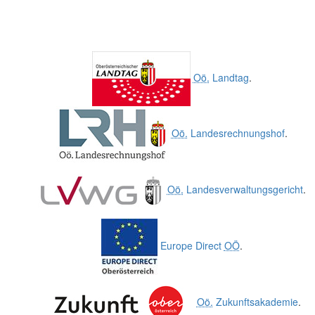
Oö.
Landtag
.
Oö.
Landesrechnungshof
.
Oö.
Landesverwaltungsgericht
.
Europe Direct
OÖ
.
Oö.
Zukunftsakademie
.