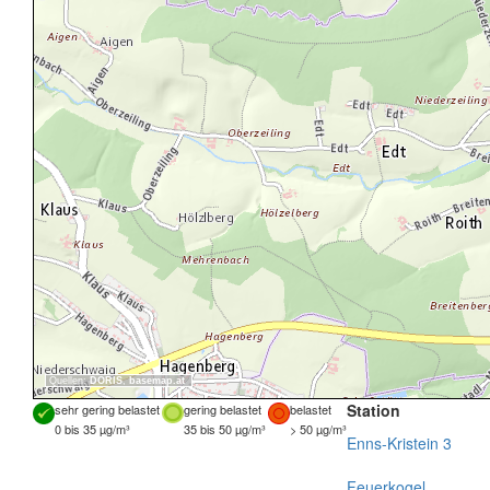
Quellen:
DORIS
,
basemap.at
Station
sehr gering belastet
gering belastet
belastet
0 bis 35 µg/m³
35 bis 50 µg/m³
> 50 µg/m³
Enns-Kristein 3
Feuerkogel