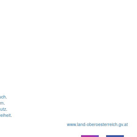
uch
.
um
.
utz
.
eiheit
.
www.land-oberoesterreich.gv.at