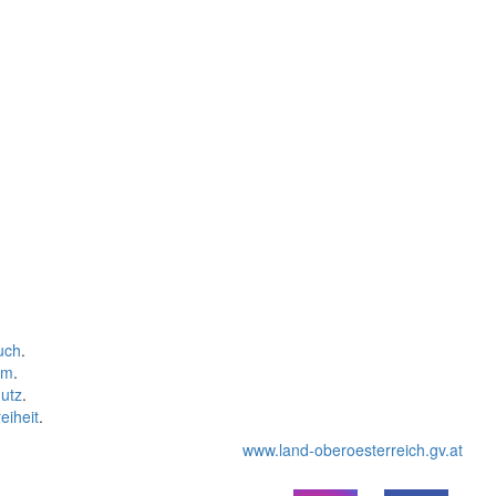
uch
.
um
.
utz
.
eiheit
.
www.land-oberoesterreich.gv.at