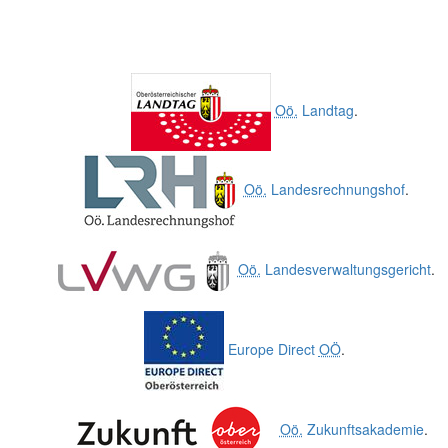
Oö.
Landtag
.
Oö.
Landesrechnungshof
.
Oö.
Landesverwaltungsgericht
.
Europe Direct
OÖ
.
Oö.
Zukunftsakademie
.