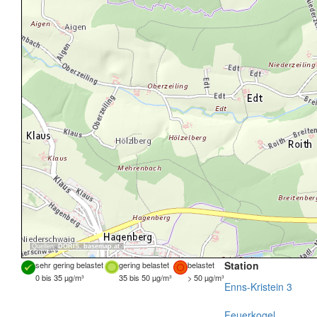
Quellen:
DORIS
,
basemap.at
Station
sehr gering belastet
gering belastet
belastet
0 bis 35 µg/m³
35 bis 50 µg/m³
> 50 µg/m³
Enns-Kristein 3
Feuerkogel