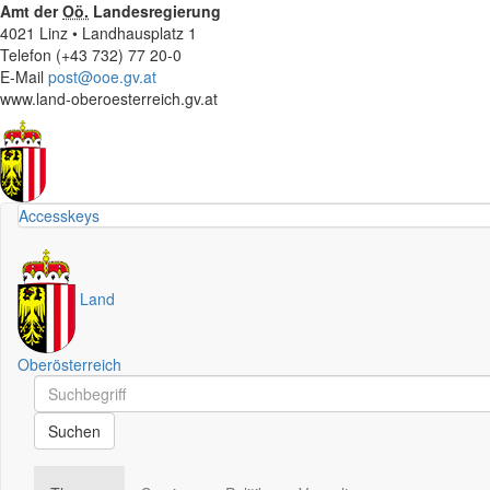
Amt der
Oö.
Landesregierung
4021 Linz • Landhausplatz 1
Telefon (+43 732) 77 20-0
E-Mail
post@ooe.gv.at
www.land-oberoesterreich.gv.at
Accesskeys
Land
Oberösterreich
Schnellsuche
Schnellsuche
Suchen