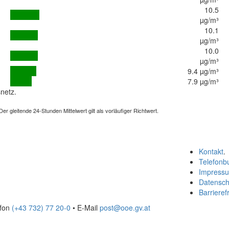
10.5
µg/m³
10.1
µg/m³
10.0
µg/m³
9.4 µg/m³
7.9 µg/m³
netz.
 gleitende 24-Stunden Mittelwert gilt als vorläufiger Richtwert.
Kontakt
.
Telefonb
Impress
Datensch
Barrierefr
efon
(+43 732) 77 20-0
• E-Mail
post@ooe.gv.at