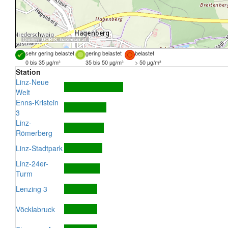
Quellen:
DORIS
,
basemap.at
sehr gering belastet
gering belastet
belastet
0 bis 35 µg/m³
35 bis 50 µg/m³
> 50 µg/m³
Station
Linz-Neue
Welt
Enns-Kristein
3
Linz-
Römerberg
Linz-Stadtpark
Linz-24er-
Turm
Lenzing 3
Vöcklabruck