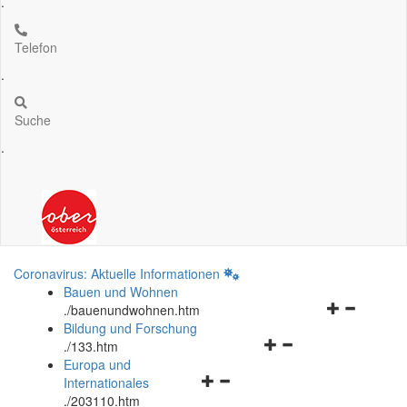
.
Telefon
.
Suche
.
Coronavirus: Aktuelle Informationen
Bauen und Wohnen
Navigationsm
.
/bauenundwohnen.htm
öffnen
Bildung und Forschung
Navigationsmenü
und
.
/133.htm
öffnen
schließen
Europa und
Navigationsmenü
und
Internationales
öffnen
schließen
.
/203110.htm