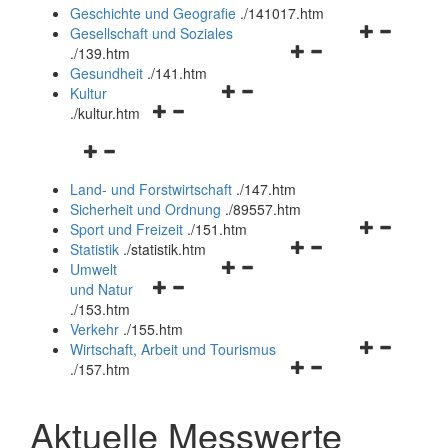
und
Geschichte und Geografie
.
/141017.htm
schließen
Navigationsm
Gesellschaft und Soziales
Navigationsmenü
öffnen
.
/139.htm
öffnen
und
Gesundheit
.
/141.htm
Navigationsmenü
und
schließen
Kultur
Navigationsmenü
öffnen
schließen
.
/kultur.htm
öffnen
und
Navigationsmenü
und
schließen
öffnen
schließen
Land- und Forstwirtschaft
.
/147.htm
und
Sicherheit und Ordnung
.
/89557.htm
schließen
Navigationsm
Sport und Freizeit
.
/151.htm
Navigationsmenü
öffnen
Statistik
.
/statistik.htm
Navigationsmenü
öffnen
und
Umwelt
Navigationsmenü
öffnen
und
schließen
und Natur
öffnen
und
schließen
.
/153.htm
und
schließen
Verkehr
.
/155.htm
schließen
Navigationsm
Wirtschaft, Arbeit und Tourismus
Navigationsmenü
öffnen
.
/157.htm
öffnen
und
und
schließen
Aktuelle Messwerte
schließen