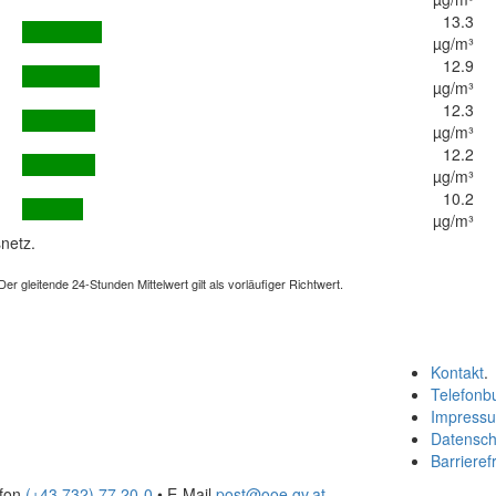
13.3
µg/m³
12.9
µg/m³
12.3
µg/m³
12.2
µg/m³
10.2
µg/m³
netz.
 gleitende 24-Stunden Mittelwert gilt als vorläufiger Richtwert.
Kontakt
.
Telefonb
Impress
Datensch
Barrierefr
efon
(+43 732) 77 20-0
• E-Mail
post@ooe.gv.at