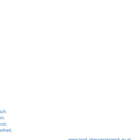
uch
.
um
.
utz
.
eiheit
.
www.land-oberoesterreich.gv.at