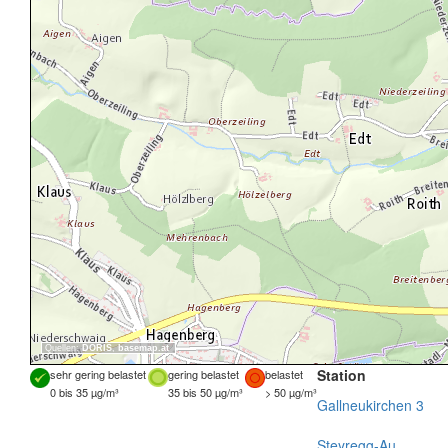
Quellen:
DORIS
,
basemap.at
Station
sehr gering belastet
gering belastet
belastet
0 bis 35 µg/m³
35 bis 50 µg/m³
> 50 µg/m³
Gallneukirchen 3
Steyregg-Au