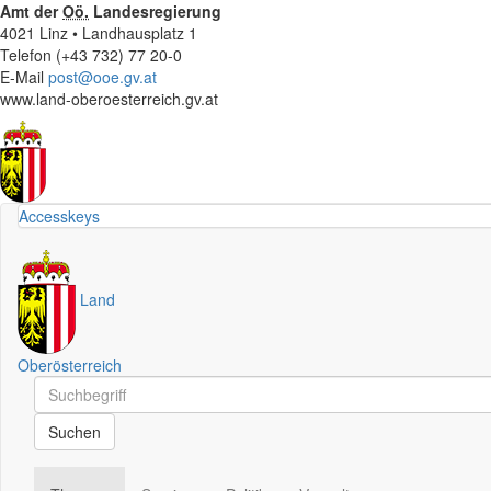
Amt der
Oö.
Landesregierung
4021 Linz • Landhausplatz 1
Telefon (+43 732) 77 20-0
E-Mail
post@ooe.gv.at
www.land-oberoesterreich.gv.at
Accesskeys
Land
Oberösterreich
Schnellsuche
Schnellsuche
Suchen