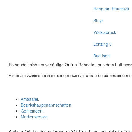
Haag am Hausruck
Steyr
Vöcklabruck
Lenzing 3
Bad Ischl
Es handelt sich um vorläufige Online-Rohdaten aus dem Luftmess
Für die Grenzwertprüfung ist der Tagesmittelwert von 0 bis 24 Uhr ausschlaggebend. Der
Amtstafel
.
Bezirkshauptmannschaften
.
Gemeinden
.
Medienservice
.
Amt der Oö. Landesregierung • 4021 Linz, Landhausplatz 1
• Tel