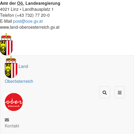
Amt der
Oö.
Landesregierung
4021 Linz • Landhausplatz 1
Telefon (+43 732) 77 20-0
E-Mail
post@ooe.gv.at
www.land-oberoesterreich.gv.at
Land
Oberösterreich
Kontakt