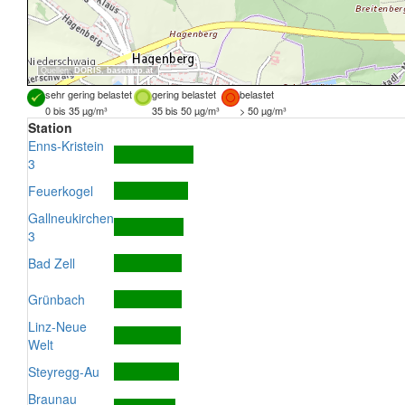
Quellen:
DORIS
,
basemap.at
sehr gering belastet
gering belastet
belastet
0 bis 35 µg/m³
35 bis 50 µg/m³
> 50 µg/m³
Station
Enns-Kristein
3
Feuerkogel
Gallneukirchen
3
Bad Zell
Grünbach
Linz-Neue
Welt
Steyregg-Au
Braunau