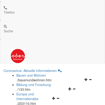
.
Telefon
.
Suche
.
Coronavirus: Aktuelle Informationen
Bauen und Wohnen
Navigationsm
.
/bauenundwohnen.htm
öffnen
Bildung und Forschung
Navigationsmenü
und
.
/133.htm
öffnen
schließen
Europa und
Navigationsmenü
und
Internationales
öffnen
schließen
.
/203110.htm