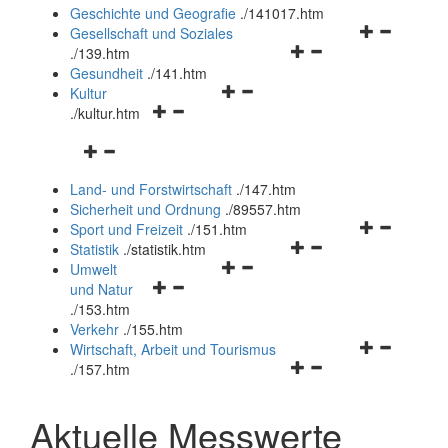
und
Geschichte und Geografie
.
/141017.htm
schließen
Navigationsm
Gesellschaft und Soziales
Navigationsmenü
öffnen
.
/139.htm
öffnen
und
Gesundheit
.
/141.htm
Navigationsmenü
und
schließen
Kultur
Navigationsmenü
öffnen
schließen
.
/kultur.htm
öffnen
und
Navigationsmenü
und
schließen
öffnen
schließen
Land- und Forstwirtschaft
.
/147.htm
und
Sicherheit und Ordnung
.
/89557.htm
schließen
Navigationsm
Sport und Freizeit
.
/151.htm
Navigationsmenü
öffnen
Statistik
.
/statistik.htm
Navigationsmenü
öffnen
und
Umwelt
Navigationsmenü
öffnen
und
schließen
und Natur
öffnen
und
schließen
.
/153.htm
und
schließen
Verkehr
.
/155.htm
schließen
Navigationsm
Wirtschaft, Arbeit und Tourismus
Navigationsmenü
öffnen
.
/157.htm
öffnen
und
und
schließen
Aktuelle Messwerte
schließen