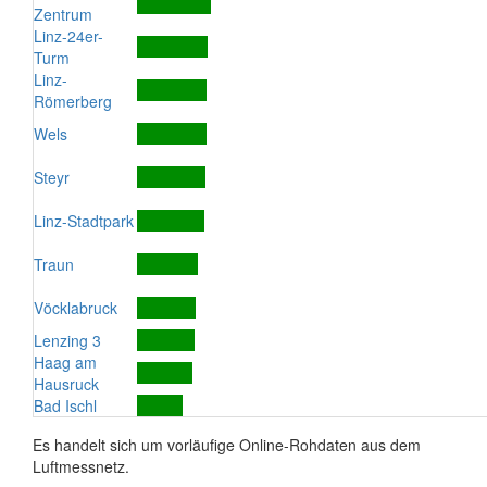
Zentrum
Linz-24er-
Turm
Linz-
Römerberg
Wels
Steyr
Linz-Stadtpark
Traun
Vöcklabruck
Lenzing 3
Haag am
Hausruck
Bad Ischl
Es handelt sich um vorläufige Online-Rohdaten aus dem
Luftmessnetz.