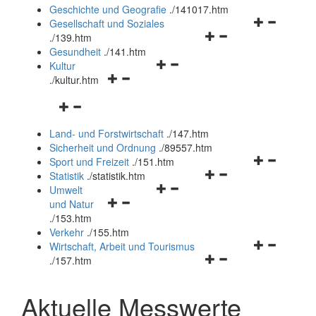
und
Geschichte und Geografie
.
/141017.htm
schließen
Navigationsm
Gesellschaft und Soziales
Navigationsmenü
öffnen
.
/139.htm
öffnen
und
Gesundheit
.
/141.htm
Navigationsmenü
und
schließen
Kultur
Navigationsmenü
öffnen
schließen
.
/kultur.htm
öffnen
und
Navigationsmenü
und
schließen
öffnen
schließen
Land- und Forstwirtschaft
.
/147.htm
und
Sicherheit und Ordnung
.
/89557.htm
schließen
Navigationsm
Sport und Freizeit
.
/151.htm
Navigationsmenü
öffnen
Statistik
.
/statistik.htm
Navigationsmenü
öffnen
und
Umwelt
Navigationsmenü
öffnen
und
schließen
und Natur
öffnen
und
schließen
.
/153.htm
und
schließen
Verkehr
.
/155.htm
schließen
Navigationsm
Wirtschaft, Arbeit und Tourismus
Navigationsmenü
öffnen
.
/157.htm
öffnen
und
und
schließen
Aktuelle Messwerte
schließen