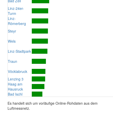
Bad Zell
Linz-24er-
Turm
Linz-
Römerberg
Steyr
Wels
Linz-Stadtpark
Traun
Vöcklabruck
Lenzing 3
Haag am
Hausruck
Bad Ischl
Es handelt sich um vorläufige Online-Rohdaten aus dem
Luftmessnetz.