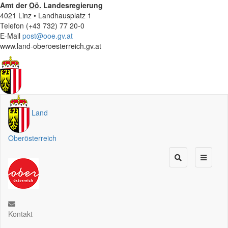
Amt der
Oö.
Landesregierung
4021 Linz • Landhausplatz 1
Telefon (+43 732) 77 20-0
E-Mail
post@ooe.gv.at
www.land-oberoesterreich.gv.at
Land
Oberösterreich
Kontakt