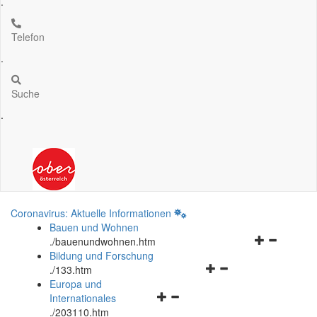
.
Telefon
.
Suche
.
Coronavirus: Aktuelle Informationen
Bauen und Wohnen
Navigationsm
.
/bauenundwohnen.htm
öffnen
Bildung und Forschung
Navigationsmenü
und
.
/133.htm
öffnen
schließen
Europa und
Navigationsmenü
und
Internationales
öffnen
schließen
.
/203110.htm