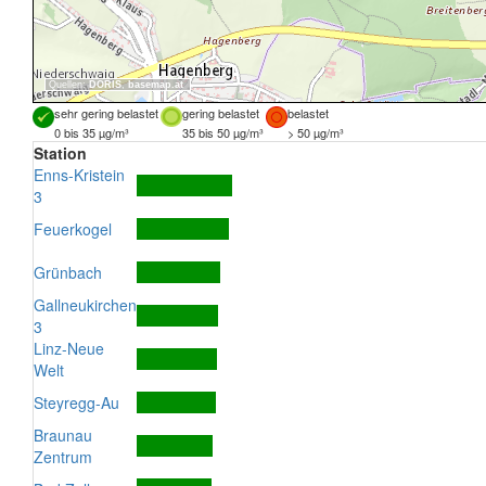
Quellen:
DORIS
,
basemap.at
sehr gering belastet
gering belastet
belastet
0 bis 35 µg/m³
35 bis 50 µg/m³
> 50 µg/m³
Station
Enns-Kristein
3
Feuerkogel
Grünbach
Gallneukirchen
3
Linz-Neue
Welt
Steyregg-Au
Braunau
Zentrum