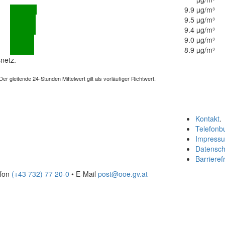
9.9 µg/m³
9.5 µg/m³
9.4 µg/m³
9.0 µg/m³
8.9 µg/m³
netz.
 gleitende 24-Stunden Mittelwert gilt als vorläufiger Richtwert.
Kontakt
.
Telefonb
Impress
Datensch
Barrierefr
efon
(+43 732) 77 20-0
• E-Mail
post@ooe.gv.at