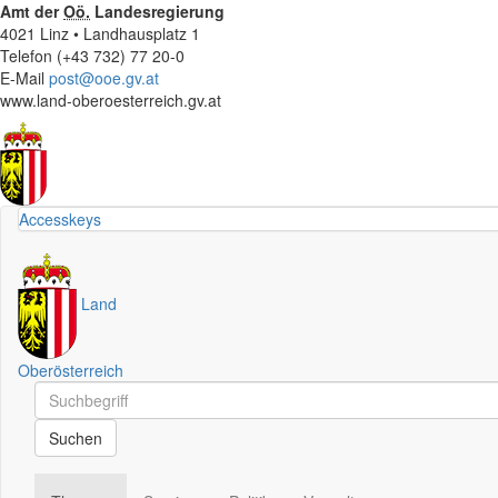
Amt der
Oö.
Landesregierung
4021 Linz • Landhausplatz 1
Telefon (+43 732) 77 20-0
E-Mail
post@ooe.gv.at
www.land-oberoesterreich.gv.at
Accesskeys
Land
Oberösterreich
Schnellsuche
Schnellsuche
Suchen