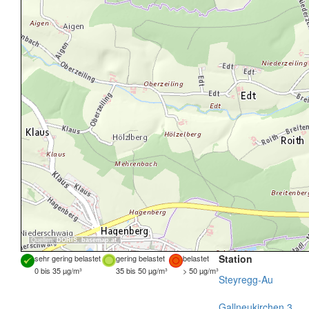
Quellen:
DORIS
,
basemap.at
Station
sehr gering belastet
gering belastet
belastet
0 bis 35 µg/m³
35 bis 50 µg/m³
> 50 µg/m³
Steyregg-Au
Gallneukirchen 3