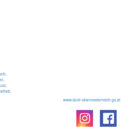
uch
.
um
.
utz
.
eiheit
.
www.land-oberoesterreich.gv.at