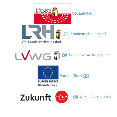
Oö.
Landtag
.
Oö.
Landesrechnungshof
.
Oö.
Landesverwaltungsgericht
.
Europe Direct
OÖ
.
Oö.
Zukunftsakademie
.