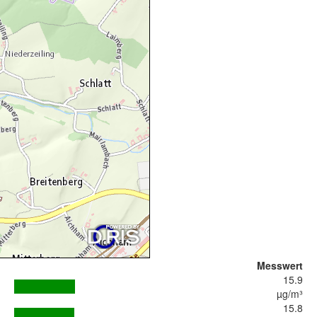
Messwert
15.9
µg/m³
15.8