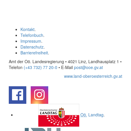
Kontakt
.
Telefonbuch
.
Impressum
.
Datenschutz
.
Barrierefreiheit
.
Amt der Oö. Landesregierung • 4021 Linz, Landhausplatz 1
•
Telefon
(+43 732) 77 20-0
• E-Mail
post@ooe.gv.at
www.land-oberoesterreich.gv.at
.
.
Oö.
Landtag
.