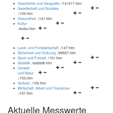
und
Geschichte und Geografie
.
/141017.htm
schließen
Navigationsm
Gesellschaft und Soziales
Navigationsmenü
öffnen
.
/139.htm
öffnen
und
Gesundheit
.
/141.htm
Navigationsmenü
und
schließen
Kultur
Navigationsmenü
öffnen
schließen
.
/kultur.htm
öffnen
und
Navigationsmenü
und
schließen
öffnen
schließen
Land- und Forstwirtschaft
.
/147.htm
und
Sicherheit und Ordnung
.
/89557.htm
schließen
Navigationsm
Sport und Freizeit
.
/151.htm
Navigationsmenü
öffnen
Statistik
.
/statistik.htm
Navigationsmenü
öffnen
und
Umwelt
Navigationsmenü
öffnen
und
schließen
und Natur
öffnen
und
schließen
.
/153.htm
und
schließen
Verkehr
.
/155.htm
schließen
Navigationsm
Wirtschaft, Arbeit und Tourismus
Navigationsmenü
öffnen
.
/157.htm
öffnen
und
und
schließen
Aktuelle Messwerte
schließen