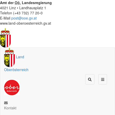
Amt der
Oö.
Landesregierung
4021 Linz • Landhausplatz 1
Telefon (+43 732) 77 20-0
E-Mail
post@ooe.gv.at
www.land-oberoesterreich.gv.at
Land
Oberösterreich
Kontakt