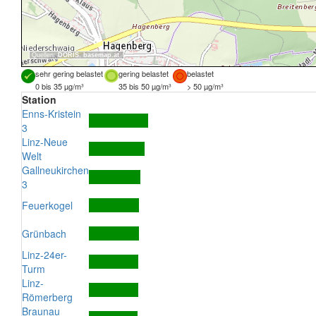
Quellen:
DORIS
,
basemap.at
sehr gering belastet
gering belastet
belastet
0 bis 35 µg/m³
35 bis 50 µg/m³
> 50 µg/m³
Station
Enns-Kristein
3
Linz-Neue
Welt
Gallneukirchen
3
Feuerkogel
Grünbach
Linz-24er-
Turm
Linz-
Römerberg
Braunau