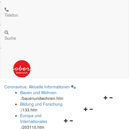
.
Telefon
.
Suche
.
Coronavirus: Aktuelle Informationen
Bauen und Wohnen
Navigationsm
.
/bauenundwohnen.htm
öffnen
Bildung und Forschung
Navigationsmenü
und
.
/133.htm
öffnen
schließen
Europa und
Navigationsmenü
und
Internationales
öffnen
schließen
.
/203110.htm