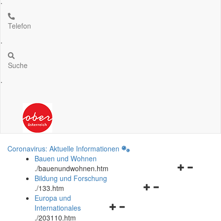
.
Telefon
.
Suche
.
Coronavirus: Aktuelle Informationen
Bauen und Wohnen
Navigationsm
.
/bauenundwohnen.htm
öffnen
Bildung und Forschung
Navigationsmenü
und
.
/133.htm
öffnen
schließen
Europa und
Navigationsmenü
und
Internationales
öffnen
schließen
.
/203110.htm