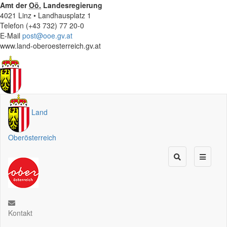
Amt der
Oö.
Landesregierung
4021 Linz • Landhausplatz 1
Telefon (+43 732) 77 20-0
E-Mail
post@ooe.gv.at
www.land-oberoesterreich.gv.at
Land
Oberösterreich
Kontakt