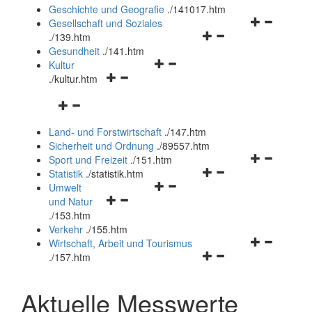
und
Geschichte und Geografie
.
/141017.htm
schließen
Navigationsm
Gesellschaft und Soziales
Navigationsmenü
öffnen
.
/139.htm
öffnen
und
Gesundheit
.
/141.htm
Navigationsmenü
und
schließen
Kultur
Navigationsmenü
öffnen
schließen
.
/kultur.htm
öffnen
und
Navigationsmenü
und
schließen
öffnen
schließen
Land- und Forstwirtschaft
.
/147.htm
und
Sicherheit und Ordnung
.
/89557.htm
schließen
Navigationsm
Sport und Freizeit
.
/151.htm
Navigationsmenü
öffnen
Statistik
.
/statistik.htm
Navigationsmenü
öffnen
und
Umwelt
Navigationsmenü
öffnen
und
schließen
und Natur
öffnen
und
schließen
.
/153.htm
und
schließen
Verkehr
.
/155.htm
schließen
Navigationsm
Wirtschaft, Arbeit und Tourismus
Navigationsmenü
öffnen
.
/157.htm
öffnen
und
und
schließen
Aktuelle Messwerte
schließen