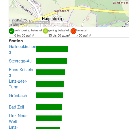
Quellen:
DORIS
,
basemap.at
sehr gering belastet
gering belastet
belastet
0 bis 35 µg/m³
35 bis 50 µg/m³
> 50 µg/m³
Station
Gallneukirchen
3
Steyregg-Au
Enns-Kristein
3
Linz-24er-
Turm
Grünbach
Bad Zell
Linz-Neue
Welt
Linz-