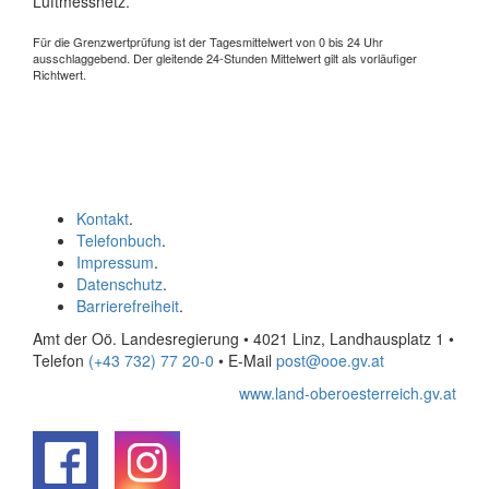
Luftmessnetz.
Für die Grenzwertprüfung ist der Tagesmittelwert von 0 bis 24 Uhr
ausschlaggebend. Der gleitende 24-Stunden Mittelwert gilt als vorläufiger
Richtwert.
Kontakt
.
Telefonbuch
.
Impressum
.
Datenschutz
.
Barrierefreiheit
.
Amt der Oö. Landesregierung • 4021 Linz, Landhausplatz 1
•
Telefon
(+43 732) 77 20-0
• E-Mail
post@ooe.gv.at
www.land-oberoesterreich.gv.at