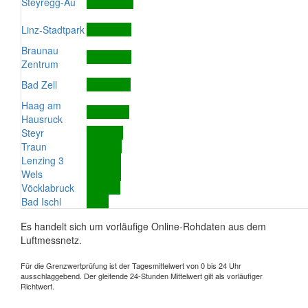
Steyregg-Au
Linz-Stadtpark
Braunau
Zentrum
Bad Zell
Haag am
Hausruck
Steyr
Traun
Lenzing 3
Wels
Vöcklabruck
Bad Ischl
Es handelt sich um vorläufige Online-Rohdaten aus dem
Luftmessnetz.
Für die Grenzwertprüfung ist der Tagesmittelwert von 0 bis 24 Uhr
ausschlaggebend. Der gleitende 24-Stunden Mittelwert gilt als vorläufiger
Richtwert.