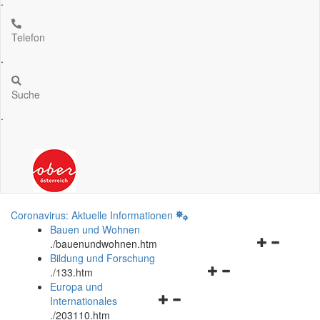
.
Telefon
.
Suche
.
Coronavirus: Aktuelle Informationen
Bauen und Wohnen
Navigationsm
.
/bauenundwohnen.htm
öffnen
Bildung und Forschung
Navigationsmenü
und
.
/133.htm
öffnen
schließen
Europa und
Navigationsmenü
und
Internationales
öffnen
schließen
.
/203110.htm