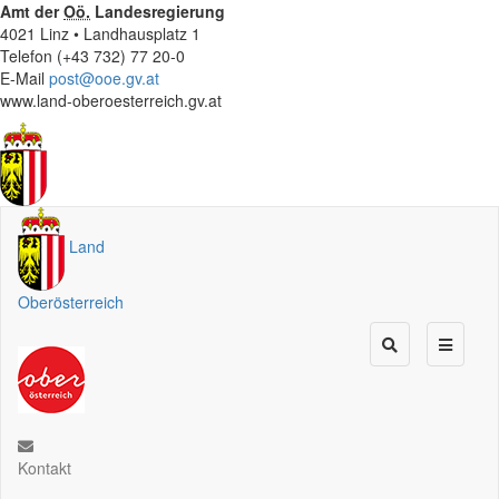
Amt der
Oö.
Landesregierung
4021 Linz • Landhausplatz 1
Telefon (+43 732) 77 20-0
E-Mail
post@ooe.gv.at
www.land-oberoesterreich.gv.at
Land
Oberösterreich
Kontakt