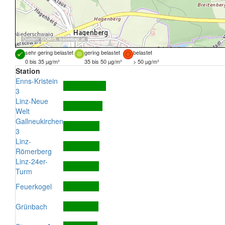
Quellen:
DORIS
,
basemap.at
sehr gering belastet
gering belastet
belastet
0 bis 35 µg/m³
35 bis 50 µg/m³
> 50 µg/m³
Station
Enns-Kristein
3
Linz-Neue
Welt
Gallneukirchen
3
Linz-
Römerberg
Linz-24er-
Turm
Feuerkogel
Grünbach