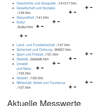
und
Geschichte und Geografie
.
/141017.htm
schließen
Navigationsm
Gesellschaft und Soziales
Navigationsmenü
öffnen
.
/139.htm
öffnen
und
Gesundheit
.
/141.htm
Navigationsmenü
und
schließen
Kultur
Navigationsmenü
öffnen
schließen
.
/kultur.htm
öffnen
und
Navigationsmenü
und
schließen
öffnen
schließen
Land- und Forstwirtschaft
.
/147.htm
und
Sicherheit und Ordnung
.
/89557.htm
schließen
Navigationsm
Sport und Freizeit
.
/151.htm
Navigationsmenü
öffnen
Statistik
.
/statistik.htm
Navigationsmenü
öffnen
und
Umwelt
Navigationsmenü
öffnen
und
schließen
und Natur
öffnen
und
schließen
.
/153.htm
und
schließen
Verkehr
.
/155.htm
schließen
Navigationsm
Wirtschaft, Arbeit und Tourismus
Navigationsmenü
öffnen
.
/157.htm
öffnen
und
und
schließen
Aktuelle Messwerte
schließen