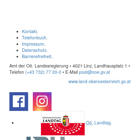
Kontakt
.
Telefonbuch
.
Impressum
.
Datenschutz
.
Barrierefreiheit
.
Amt der Oö. Landesregierung • 4021 Linz, Landhausplatz 1
•
Telefon
(+43 732) 77 20-0
• E-Mail
post@ooe.gv.at
www.land-oberoesterreich.gv.at
.
.
Oö.
Landtag
.