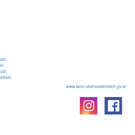
uch
.
um
.
utz
.
eiheit
.
www.land-oberoesterreich.gv.at
.
.