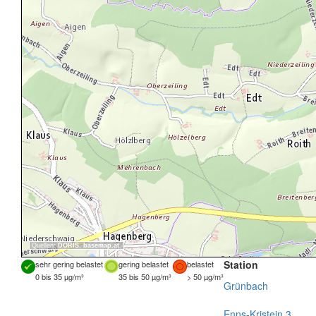
Quellen:
DORIS
,
basemap.at
Station
sehr gering belastet
gering belastet
belastet
0 bis 35 µg/m³
35 bis 50 µg/m³
> 50 µg/m³
Grünbach
Enns-Kristein 3