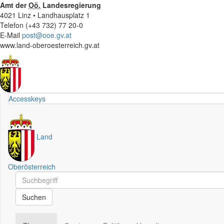
Amt der
Oö.
Landesregierung
4021 Linz • Landhausplatz 1
Telefon (+43 732) 77 20-0
E-Mail
post@ooe.gv.at
www.land-oberoesterreich.gv.at
Accesskeys
Land
Oberösterreich
Schnellsuche
Schnellsuche
Suchen