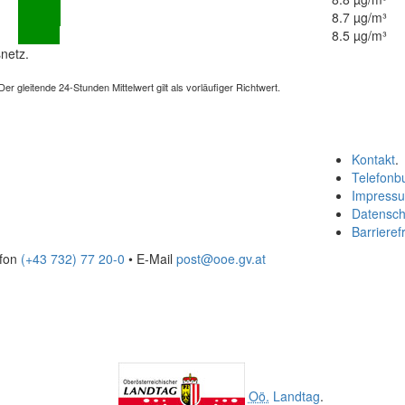
8.7 µg/m³
8.5 µg/m³
netz.
 gleitende 24-Stunden Mittelwert gilt als vorläufiger Richtwert.
Kontakt
.
Telefonb
Impress
Datensch
Barrierefr
efon
(+43 732) 77 20-0
• E-Mail
post@ooe.gv.at
Oö.
Landtag
.