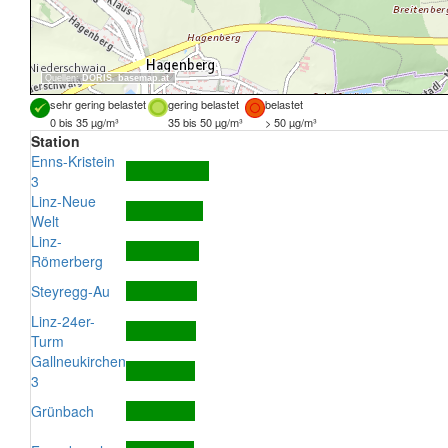
Quellen:
DORIS
,
basemap.at
sehr gering belastet
gering belastet
belastet
0 bis 35 µg/m³
35 bis 50 µg/m³
> 50 µg/m³
Station
Enns-Kristein
3
Linz-Neue
Welt
Linz-
Römerberg
Steyregg-Au
Linz-24er-
Turm
Gallneukirchen
3
Grünbach