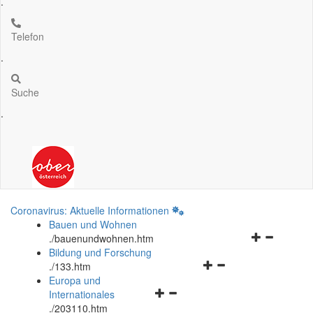
.
Telefon
.
Suche
.
Coronavirus: Aktuelle Informationen
Bauen und Wohnen
Navigationsm
.
/bauenundwohnen.htm
öffnen
Bildung und Forschung
Navigationsmenü
und
.
/133.htm
öffnen
schließen
Europa und
Navigationsmenü
und
Internationales
öffnen
schließen
.
/203110.htm