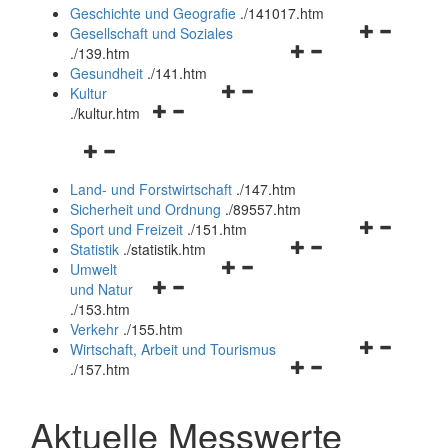
und
Geschichte und Geografie
.
/141017.htm
schließen
Navigationsm
Gesellschaft und Soziales
Navigationsmenü
öffnen
.
/139.htm
öffnen
und
Gesundheit
.
/141.htm
Navigationsmenü
und
schließen
Kultur
Navigationsmenü
öffnen
schließen
.
/kultur.htm
öffnen
und
Navigationsmenü
und
schließen
öffnen
schließen
Land- und Forstwirtschaft
.
/147.htm
und
Sicherheit und Ordnung
.
/89557.htm
schließen
Navigationsm
Sport und Freizeit
.
/151.htm
Navigationsmenü
öffnen
Statistik
.
/statistik.htm
Navigationsmenü
öffnen
und
Umwelt
Navigationsmenü
öffnen
und
schließen
und Natur
öffnen
und
schließen
.
/153.htm
und
schließen
Verkehr
.
/155.htm
schließen
Navigationsm
Wirtschaft, Arbeit und Tourismus
Navigationsmenü
öffnen
.
/157.htm
öffnen
und
und
schließen
Aktuelle Messwerte
schließen