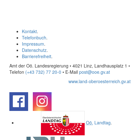
Kontakt
.
Telefonbuch
.
Impressum
.
Datenschutz
.
Barrierefreiheit
.
Amt der Oö. Landesregierung • 4021 Linz, Landhausplatz 1
•
Telefon
(+43 732) 77 20-0
• E-Mail
post@ooe.gv.at
www.land-oberoesterreich.gv.at
.
.
Oö.
Landtag
.