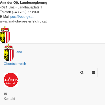
Amt der
Oö.
Landesregierung
4021 Linz • Landhausplatz 1
Telefon (+43 732) 77 20-0
E-Mail
post@ooe.gv.at
www.land-oberoesterreich.gv.at
Land
Oberösterreich
Kontakt